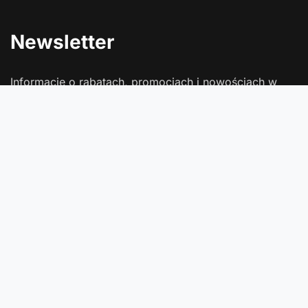
Newsletter
Informacje o rabatach, promocjach i nowościach w
Comtrade
Podaj swój adres e-mail
Wyrażam zgodę na przetwarzanie moich danych osobowych
(adres e-mail) na potrzeby wysyłki newslettera z informacją
handlową (marketing). Więcej w
polityce prywatności
.
Zapisz się
Zamówienia