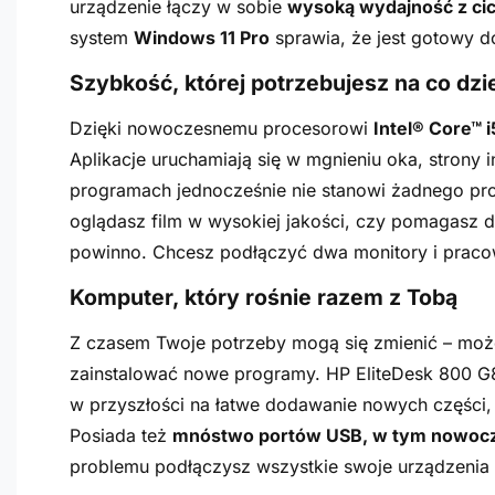
urządzenie łączy w sobie
wysoką wydajność z cic
system
Windows 11 Pro
sprawia, że jest gotowy d
Szybkość, której potrzebujesz na co dzi
Dzięki nowoczesnemu procesorowi
Intel® Core™ i
Aplikacje uruchamiają się w mgnieniu oka, strony i
programach jednocześnie nie stanowi żadnego pro
oglądasz film w wysokiej jakości, czy pomagasz dz
powinno. Chcesz podłączyć dwa monitory i prac
Komputer, który rośnie razem z Tobą
Z czasem Twoje potrzeby mogą się zmienić – moż
zainstalować nowe programy. HP EliteDesk 800 G8
w przyszłości na łatwe dodawanie nowych części, d
Posiada też
mnóstwo portów USB, w tym nowocz
problemu podłączysz wszystkie swoje urządzenia 