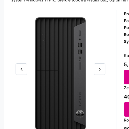
Pr
Pa
Po
Ro
Sy
Ka
5,
Ze
40
Ro