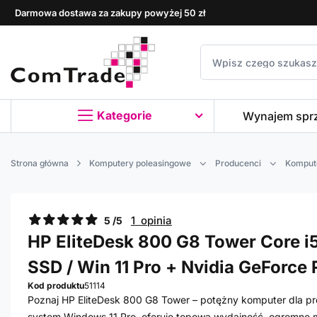
Darmowa dostawa za zakupy powyżej 50 zł
Kategorie
Wynajem spr
Strona główna
Komputery poleasingowe
Producenci
Komput
1 opinia
5 /5
HP EliteDesk 800 G8 Tower Core i5 
SSD / Win 11 Pro + Nvidia GeForce
Kod produktu
51114
Poznaj HP EliteDesk 800 G8 Tower – potężny komputer dla prof
system Windows 11 Pro, oferuje topową wydajność, ogromne m