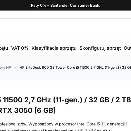
Raty 0% – Santander Consumer Bank.
zętu
VAT 0%
Klasyfikacja sprzętu
Skonfiguruj sprzęt
Out
ery HP
HP EliteDesk 800 G8 Tower Core i5 11500 2,7 GHz (11-gen.) / 32 G
11500 2,7 GHz (11-gen.) / 32 GB / 2 TB
 RTX 3050 [6 GB]
esjonalistów. Wyposażony w procesor Intel Core i5 11. generacji i
ożliwości rozbudowy i bezpieczeństwo HP Wolf Security.