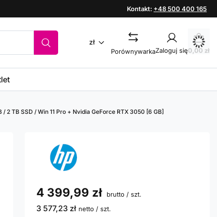
Kontakt:
+48 500 400 165
zł
Zaloguj się
0,00 zł
Porównywarka
let
B / 2 TB SSD / Win 11 Pro + Nvidia GeForce RTX 3050 [6 GB]
4 399,99 zł
brutto
/
szt.
3 577,23 zł
netto
/
szt.