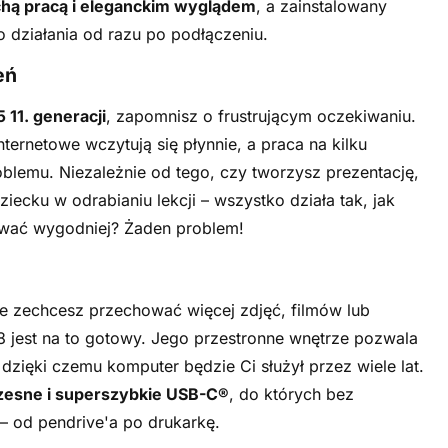
hą pracą i eleganckim wyglądem
, a zainstalowany
o działania od razu po podłączeniu.
eń
5 11. generacji
, zapomnisz o frustrującym oczekiwaniu.
nternetowe wczytują się płynnie, a praca na kilku
blemu. Niezależnie od tego, czy tworzysz prezentację,
iecku w odrabianiu lekcji – wszystko działa tak, jak
ować wygodniej? Żaden problem!
e zechcesz przechować więcej zdjęć, filmów lub
 jest na to gotowy. Jego przestronne wnętrze pozwala
zięki czemu komputer będzie Ci służył przez wiele lat.
esne i superszybkie USB-C®
, do których bez
– od pendrive'a po drukarkę.