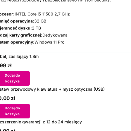
ocesor:
INTEL Core i5 11500 2,7 GHz
mięć operacyjna:
32 GB
jemność dysku:
2 TB
dzaj karty graficznej:
Dedykowana
stem operacyjny:
Windows 11 Pro
bel, zasilający 1.8m
99 zł
Dodaj do
koszyka
staw przewodowy klawiatura + mysz optyczna (USB)
,00 zł
Dodaj do
koszyka
zszerzenie gwarancji z 12 do 24 miesięcy