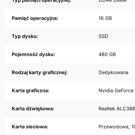
Typ pamięci operacyjnej:
DDR4 DIMM
Pamięć operacyjna:
16 GB
Typ dysku:
SSD
Pojemność dysku:
480 GB
Rodzaj karty graficznej:
Dedykowana
Karta graficzna:
Nvidia GeForce
Karta dźwiękowa:
Realtek ALC38
Karta sieciowa:
Przewodowa, 1