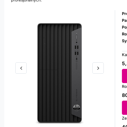
Pr
Pa
Po
Ro
Sy
Ka
5,
Ro
80
Ze