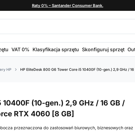
Raty 0% – Santander Consumer Bank.
zętu
VAT 0%
Klasyfikacja sprzętu
Skonfiguruj sprzęt
Out
ery HP
HP EliteDesk 800 G6 Tower Core i5 10400F (10-gen.) 2,9 GHz / 16
 10400F (10-gen.) 2,9 GHz / 16 GB /
orce RTX 4060 [8 GB]
robocza przeznaczona do zastosowań biurowych, biznesowych oraz