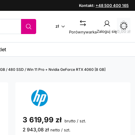
Kontakt:
+48 500 400 165
zł
Zaloguj się
0,00 zł
Porównywarka
let
 GB / 480 SSD / Win 11 Pro + Nvidia GeForce RTX 4060 [8 GB]
3 619,99 zł
brutto
/
szt.
2 943,08 zł
netto
/
szt.