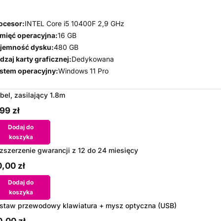
ocesor:
INTEL Core i5 10400F 2,9 GHz
mięć operacyjna:
16 GB
jemność dysku:
480 GB
dzaj karty graficznej:
Dedykowana
stem operacyjny:
Windows 11 Pro
bel, zasilający 1.8m
99 zł
Dodaj do
koszyka
zszerzenie gwarancji z 12 do 24 miesięcy
,00 zł
Dodaj do
koszyka
staw przewodowy klawiatura + mysz optyczna (USB)