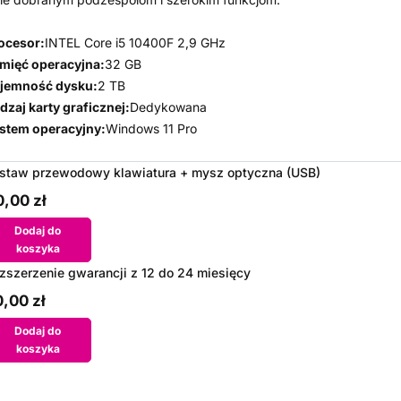
ocesor:
INTEL Core i5 10400F 2,9 GHz
mięć operacyjna:
32 GB
jemność dysku:
2 TB
dzaj karty graficznej:
Dedykowana
stem operacyjny:
Windows 11 Pro
staw przewodowy klawiatura + mysz optyczna (USB)
,00 zł
Dodaj do
koszyka
zszerzenie gwarancji z 12 do 24 miesięcy
,00 zł
Dodaj do
koszyka