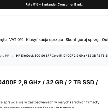
Raty 0% – Santander Consumer Bank.
zętu
VAT 0%
Klasyfikacja sprzętu
Skonfiguruj sprzęt
Out
ery HP
HP EliteDesk 800 G6 SFF Core i5 10400F 2,9 GHz / 32 GB / 2 TB SS
0400F 2,9 GHz / 32 GB / 2 TB SSD /
e sprawdzi się w zastosowaniach w małych i średnich firmach,
nnie dobranym podzespołom i szerokim funkcjom.