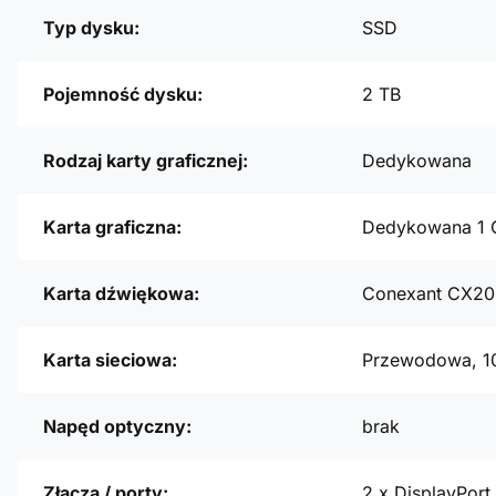
Typ dysku:
SSD
Pojemność dysku:
2 TB
Rodzaj karty graficznej:
Dedykowana
Karta graficzna:
Dedykowana 1 
Karta dźwiękowa:
Conexant CX2
Karta sieciowa:
Przewodowa, 1
Napęd optyczny:
brak
Złącza / porty:
2 x DisplayPort