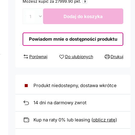
Możesz kupić za
27999.90
pkt.
Dodaj do koszyka
Powiadom mnie o dostępności produktu
Porównaj
Do ulubionych
Drukuj
Produkt niedostepny, dostawa wkrótce
14
dni na darmowy zwrot
Kup na raty 0% lub leasing (
oblicz ratę
)