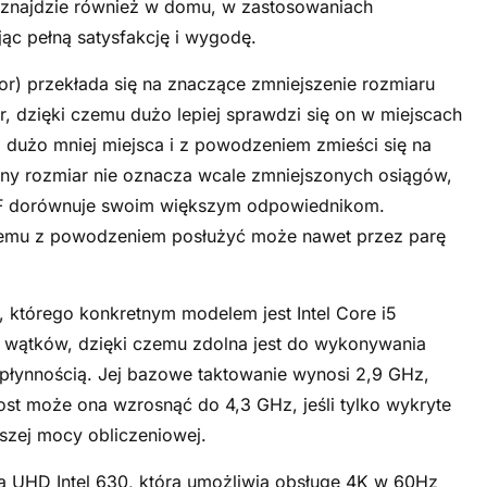
 znajdzie również w domu, w zastosowaniach
c pełną satysfakcję i wygodę.
r) przekłada się na znaczące zmniejszenie rozmiaru
dzięki czemu dużo lepiej sprawdzi się on w miejscach
m dużo mniej miejsca i z powodzeniem zmieści się na
ny rozmiar nie oznacza wcale zmniejszonych osiągów,
FF dorównuje swoim większym odpowiednikom.
zemu z powodzeniem posłużyć może nawet przez parę
i, którego konkretnym modelem jest Intel Core i5
ć wątków, dzięki czemu zdolna jest do wykonywania
 płynnością. Jej bazowe taktowanie wynosi 2,9 GHz,
ost może ona wzrosnąć do 4,3 GHz, jeśli tylko wykryte
szej mocy obliczeniowej.
na UHD Intel 630, która umożliwia obsługę 4K w 60Hz