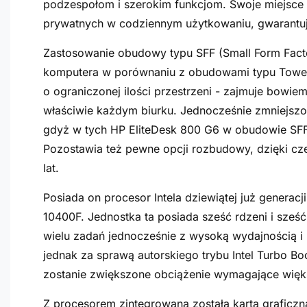
podzespołom i szerokim funkcjom. Swoje miejsce
prywatnych w codziennym użytkowaniu, gwarantują
Zastosowanie obudowy typu SFF (Small Form Facto
komputera w porównaniu z obudowami typu Tower, 
o ograniczonej ilości przestrzeni - zajmuje bowie
właściwie każdym biurku. Jednocześnie zmniejszo
gdyż w tych HP EliteDesk 800 G6 w obudowie S
Pozostawia też pewne opcji rozbudowy, dzięki c
lat.
Posiada on procesor Intela dziewiątej już generacj
10400F. Jednostka ta posiada sześć rdzeni i sześ
wielu zadań jednocześnie z wysoką wydajnością i
jednak za sprawą autorskiego trybu Intel Turbo Bo
zostanie zwiększone obciążenie wymagające więk
Z procesorem zintegrowana została karta graficz