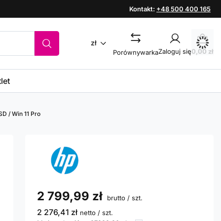
Kontakt:
+48 500 400 165
zł
Zaloguj się
0,00 zł
Porównywarka
let
D / Win 11 Pro
2 799,99 zł
brutto
/
szt.
2 276,41 zł
netto
/
szt.