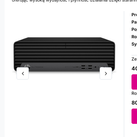
Pr
Pa
Po
Ro
Sy
Ze
40
Ro
80