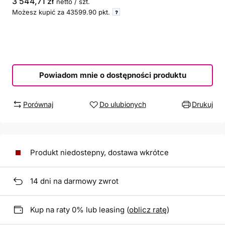
3 544,71 zł
netto
/
szt.
Możesz kupić za
43599.90
pkt.
Powiadom mnie o dostępności produktu
Porównaj
Do ulubionych
Drukuj
Produkt niedostepny, dostawa wkrótce
14
dni na darmowy zwrot
Kup na raty 0% lub leasing (
oblicz ratę
)