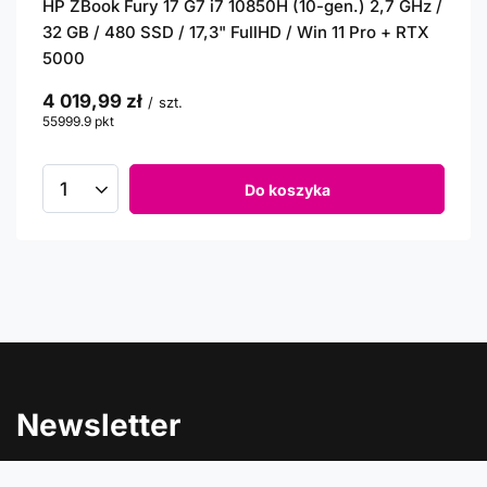
HP ZBook Fury 17 G7 i7 10850H (10-gen.) 2,7 GHz /
32 GB / 480 SSD / 17,3" FullHD / Win 11 Pro + RTX
5000
4 019,99 zł
/
szt.
55999.9
pkt
punktów
Do koszyka
Newsletter