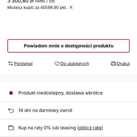
3 300,80 zł
netto
/
szt.
Możesz kupić za
40599.90
pkt.
Powiadom mnie o dostępności produktu
Porównaj
Do ulubionych
Drukuj
Produkt niedostepny, dostawa wkrótce
14
dni na darmowy zwrot
Kup na raty 0% lub leasing (
oblicz ratę
)