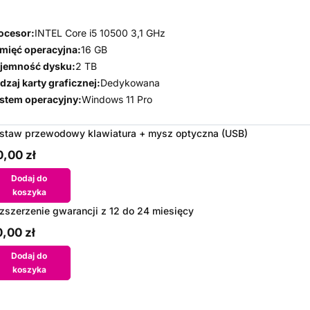
ocesor:
INTEL Core i5 10500 3,1 GHz
mięć operacyjna:
16 GB
jemność dysku:
2 TB
dzaj karty graficznej:
Dedykowana
stem operacyjny:
Windows 11 Pro
staw przewodowy klawiatura + mysz optyczna (USB)
,00 zł
Dodaj do
koszyka
zszerzenie gwarancji z 12 do 24 miesięcy
,00 zł
Dodaj do
koszyka