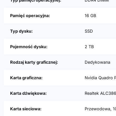
Typ pamięci operacyjnej:
DDR4 DIMM
Pamięć operacyjna:
16 GB
Typ dysku:
SSD
Pojemność dysku:
2 TB
Rodzaj karty graficznej:
Dedykowana
Karta graficzna:
Nvidia Quadro 
Karta dźwiękowa:
Realtek ALC38
Karta sieciowa:
Przewodowa, 1