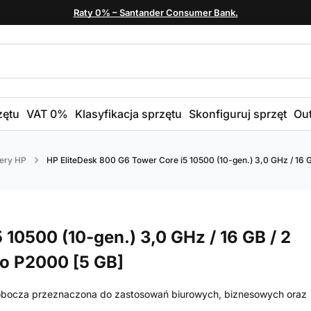
Raty 0% – Santander Consumer Bank.
zętu
VAT 0%
Klasyfikacja sprzętu
Skonfiguruj sprzęt
Out
ery HP
HP EliteDesk 800 G6 Tower Core i5 10500 (10-gen.) 3,0 GHz / 16 G
10500 (10-gen.) 3,0 GHz / 16 GB / 2
ro P2000 [5 GB]
robocza przeznaczona do zastosowań biurowych, biznesowych oraz