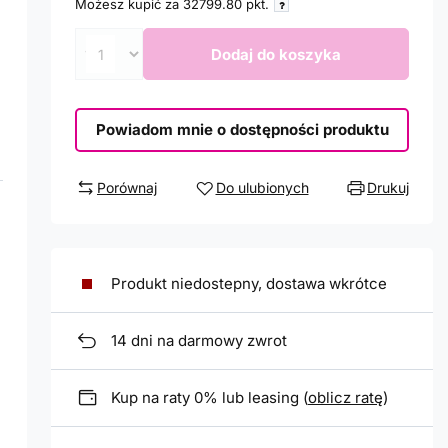
Możesz kupić za
32799.80
pkt.
Dodaj do koszyka
Powiadom mnie o dostępności produktu
Porównaj
Do ulubionych
Drukuj
Produkt niedostepny, dostawa wkrótce
14
dni na darmowy zwrot
Kup na raty 0% lub leasing (
oblicz ratę
)