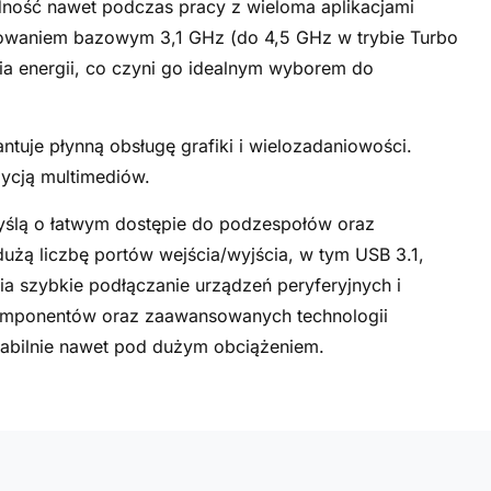
dność nawet podczas pracy z wieloma aplikacjami
towaniem bazowym 3,1 GHz (do 4,5 GHz w trybie Turbo
ia energii, co czyni go idealnym wyborem do
tuje płynną obsługę grafiki i wielozadaniowości.
dycją multimediów.
ślą o łatwym dostępie do podzespołów oraz
użą liczbę portów wejścia/wyjścia, w tym USB 3.1,
ia szybkie podłączanie urządzeń peryferyjnych i
komponentów oraz zaawansowanych technologii
stabilnie nawet pod dużym obciążeniem.