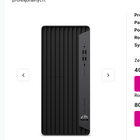
Pr
Pa
Po
Ro
Sy
Ze
40
Ro
80