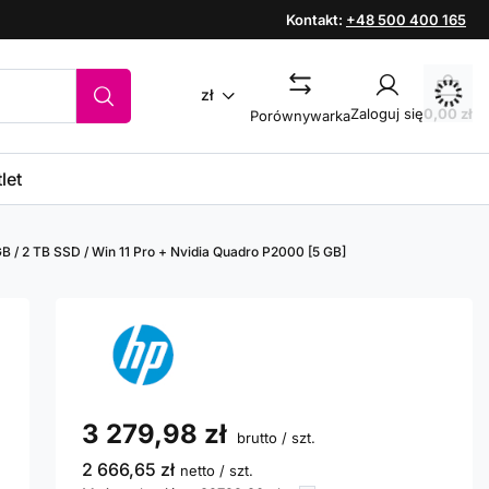
Kontakt:
+48 500 400 165
zł
Zaloguj się
0,00 zł
Porównywarka
let
B / 2 TB SSD / Win 11 Pro + Nvidia Quadro P2000 [5 GB]
3 279,98 zł
brutto
/
szt.
2 666,65 zł
netto
/
szt.