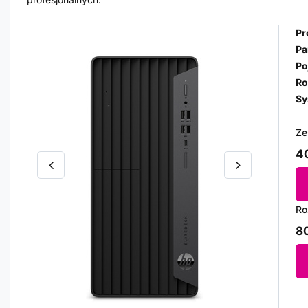
Pr
Pa
Po
Ro
Sy
Ze
40
Ro
80