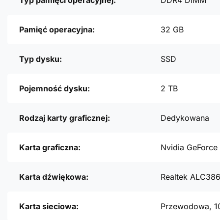
Typ pamięci operacyjnej:
DDR4 DIMM
Pamięć operacyjna:
32 GB
Typ dysku:
SSD
Pojemność dysku:
2 TB
Rodzaj karty graficznej:
Dedykowana
Karta graficzna:
Nvidia GeForce
Karta dźwiękowa:
Realtek ALC38
Karta sieciowa:
Przewodowa, 1