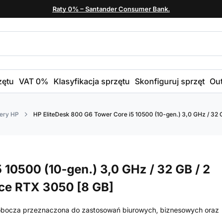
Raty 0% – Santander Consumer Bank.
zętu
VAT 0%
Klasyfikacja sprzętu
Skonfiguruj sprzęt
Out
ery HP
HP EliteDesk 800 G6 Tower Core i5 10500 (10-gen.) 3,0 GHz / 32 
 10500 (10-gen.) 3,0 GHz / 32 GB / 2
rce RTX 3050 [8 GB]
robocza przeznaczona do zastosowań biurowych, biznesowych oraz