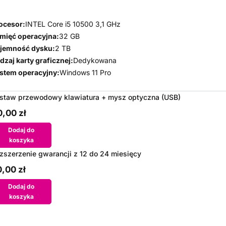
ocesor:
INTEL Core i5 10500 3,1 GHz
mięć operacyjna:
32 GB
jemność dysku:
2 TB
dzaj karty graficznej:
Dedykowana
stem operacyjny:
Windows 11 Pro
staw przewodowy klawiatura + mysz optyczna (USB)
,00 zł
Dodaj do
koszyka
zszerzenie gwarancji z 12 do 24 miesięcy
,00 zł
Dodaj do
koszyka