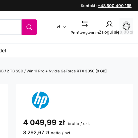
Kontakt:
+48 500 400 165
zł
Zaloguj się
0,00 zł
Porównywarka
let
GB / 2 TB SSD / Win 11 Pro + Nvidia GeForce RTX 3050 [8 GB]
4 049,99 zł
brutto
/
szt.
3 292,67 zł
netto
/
szt.