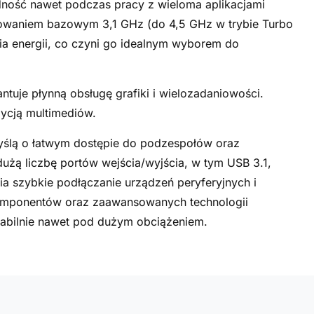
dność nawet podczas pracy z wieloma aplikacjami
towaniem bazowym 3,1 GHz (do 4,5 GHz w trybie Turbo
ia energii, co czyni go idealnym wyborem do
tuje płynną obsługę grafiki i wielozadaniowości.
dycją multimediów.
ślą o łatwym dostępie do podzespołów oraz
użą liczbę portów wejścia/wyjścia, w tym USB 3.1,
ia szybkie podłączanie urządzeń peryferyjnych i
komponentów oraz zaawansowanych technologii
stabilnie nawet pod dużym obciążeniem.