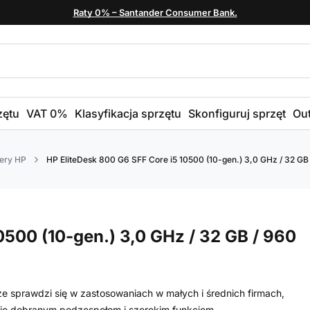
Raty 0% – Santander Consumer Bank.
zętu
VAT 0%
Klasyfikacja sprzętu
Skonfiguruj sprzęt
Out
ery HP
HP EliteDesk 800 G6 SFF Core i5 10500 (10-gen.) 3,0 GHz / 32 GB 
0500 (10-gen.) 3,0 GHz / 32 GB / 960
e sprawdzi się w zastosowaniach w małych i średnich firmach,
nnie dobranym podzespołom i szerokim funkcjom.