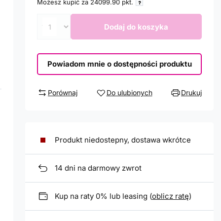
Możesz kupić za
24099.90
pkt.
Dodaj do koszyka
Powiadom mnie o dostępności produktu
Porównaj
Do ulubionych
Drukuj
Produkt niedostepny, dostawa wkrótce
14
dni na darmowy zwrot
Kup na raty 0% lub leasing (
oblicz ratę
)