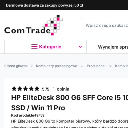
Darmowa dostawa za zakupy powyżej 50 zł
Kategorie
Wynajem spr
Strona główna
Komputery poleasingowe
Producenci
Komput
1 opinia
5 /5
HP EliteDesk 800 G6 SFF Core i5 1
SSD / Win 11 Pro
Kod produktu
49759
HP EliteDesk 800 G6 to komputer biurowy, który bardzo dobrz
oferując wysoką wydajność i płynność działania dzięki stara