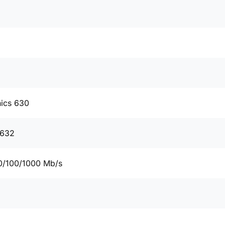
hics 630
0632
0/100/1000 Mb/s