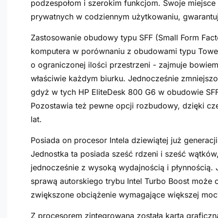
podzespołom i szerokim funkcjom. Swoje miejsce
prywatnych w codziennym użytkowaniu, gwarantują
Zastosowanie obudowy typu SFF (Small Form Facto
komputera w porównaniu z obudowami typu Tower, 
o ograniczonej ilości przestrzeni - zajmuje bowie
właściwie każdym biurku. Jednocześnie zmniejszo
gdyż w tych HP EliteDesk 800 G6 w obudowie S
Pozostawia też pewne opcji rozbudowy, dzięki c
lat.
Posiada on procesor Intela dziewiątej już generacj
Jednostka ta posiada sześć rdzeni i sześć wątków
jednocześnie z wysoką wydajnością i płynnością. 
sprawą autorskiego trybu Intel Turbo Boost może o
zwiększone obciążenie wymagające większej mocy
Z procesorem zintegrowana została karta graficz