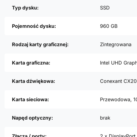
Typ dysku:
SSD
Pojemność dysku:
960 GB
Rodzaj karty graficznej:
Zintegrowana
Karta graficzna:
Intel UHD Grap
Karta dźwiękowa:
Conexant CX2
Karta sieciowa:
Przewodowa, 1
Napęd optyczny:
brak
Złącza / porty:
2 x DisplayPort