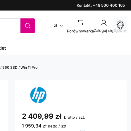
Kontakt:
+48 500 400 165
zł
Zaloguj się
0,00 zł
Porównywarka
let
/ 960 SSD / Win 11 Pro
2 409,99 zł
brutto
/
szt.
1 959,34 zł
netto
/
szt.