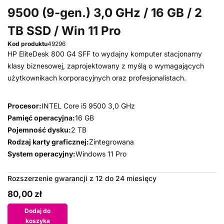
9500 (9-gen.) 3,0 GHz / 16 GB / 2
TB SSD / Win 11 Pro
Kod produktu
49296
HP EliteDesk 800 G4 SFF to wydajny komputer stacjonarny
klasy biznesowej, zaprojektowany z myślą o wymagających
użytkownikach korporacyjnych oraz profesjonalistach.
Procesor:
INTEL Core i5 9500 3,0 GHz
Pamięć operacyjna:
16 GB
Pojemność dysku:
2 TB
Rodzaj karty graficznej:
Zintegrowana
System operacyjny:
Windows 11 Pro
Rozszerzenie gwarancji z 12 do 24 miesięcy
80,00 zł
Dodaj do
koszyka