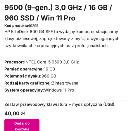
9500 (9-gen.) 3,0 GHz / 16 GB /
960 SSD / Win 11 Pro
Kod produktu
49295
HP EliteDesk 800 G4 SFF to wydajny komputer stacjonarny
klasy biznesowej, zaprojektowany z myślą o wymagających
użytkownikach korporacyjnych oraz profesjonalistach.
Procesor:
INTEL Core i5 9500 3,0 GHz
Pamięć operacyjna:
16 GB
Pojemność dysku:
960 GB
Rodzaj karty graficznej:
Zintegrowana
System operacyjny:
Windows 11 Pro
Zestaw przewodowy klawiatura + mysz optyczna (USB)
40,00 zł
Dodaj do
koszyka