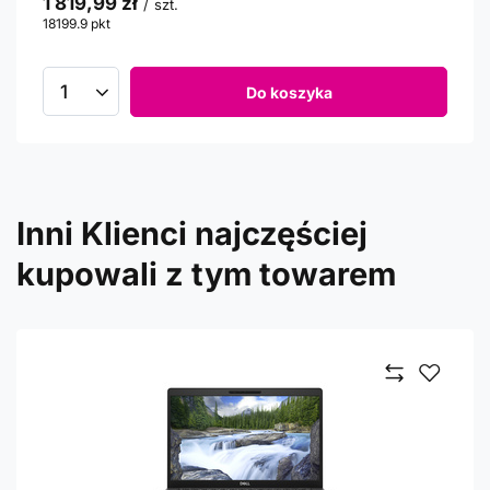
1 819,99 zł
/
szt.
18199.9
pkt
punktów
Do koszyka
Inni Klienci najczęściej
kupowali z tym towarem