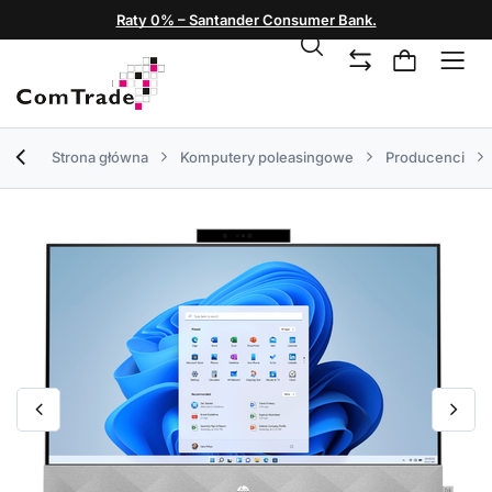
Raty 0% – Santander Consumer Bank.
Strona główna
Komputery poleasingowe
Producenci