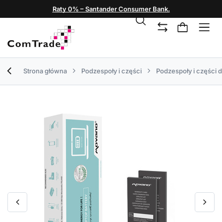
Raty 0% – Santander Consumer Bank.
Strona główna
Podzespoły i części
Podzespoły i części 