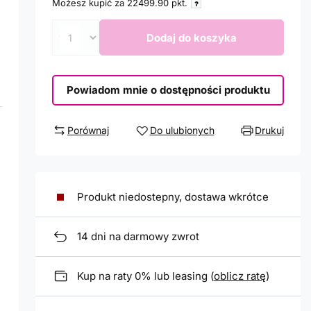
Możesz kupić za
22499.90
pkt.
Dodaj do koszyka
Powiadom mnie o dostępności produktu
Porównaj
Do ulubionych
Drukuj
Produkt niedostepny, dostawa wkrótce
14
dni na darmowy zwrot
Kup na raty 0% lub leasing (
oblicz ratę
)