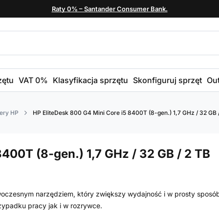
Raty 0% – Santander Consumer Bank.
zętu
VAT 0%
Klasyfikacja sprzętu
Skonfiguruj sprzęt
Out
ery HP
HP EliteDesk 800 G4 Mini Core i5 8400T (8-gen.) 1,7 GHz / 32 GB /
400T (8-gen.) 1,7 GHz / 32 GB / 2 TB
woczesnym narzędziem, który zwiększy wydajność i w prosty sposó
zypadku pracy jak i w rozrywce.