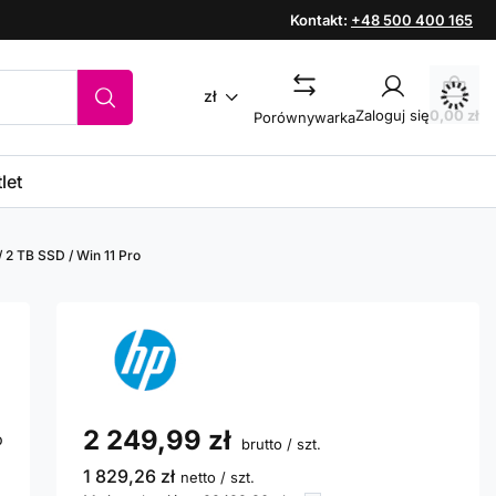
Kontakt:
+48 500 400 165
zł
Zaloguj się
0,00 zł
Porównywarka
let
 2 TB SSD / Win 11 Pro
2 249,99 zł
b
brutto
/
szt.
1 829,26 zł
netto
/
szt.