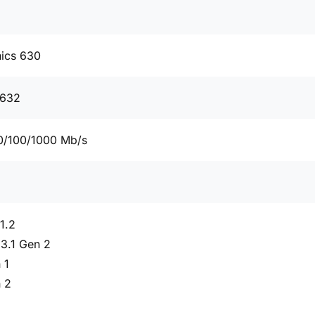
hics 630
0632
0/100/1000 Mb/s
1.2
3.1 Gen 2
 1
 2