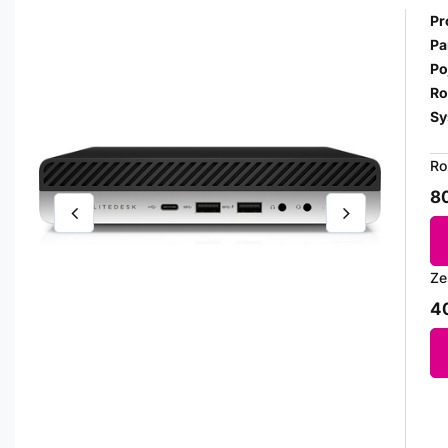
Pr
Pa
Po
Ro
Sy
Ro
80
Ze
40