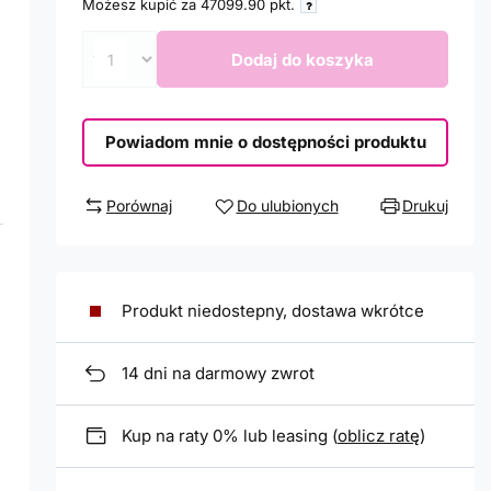
Możesz kupić za
47099.90
pkt.
Dodaj do koszyka
Powiadom mnie o dostępności produktu
Porównaj
Do ulubionych
Drukuj
Produkt niedostepny, dostawa wkrótce
14
dni na darmowy zwrot
Kup na raty 0% lub leasing (
oblicz ratę
)