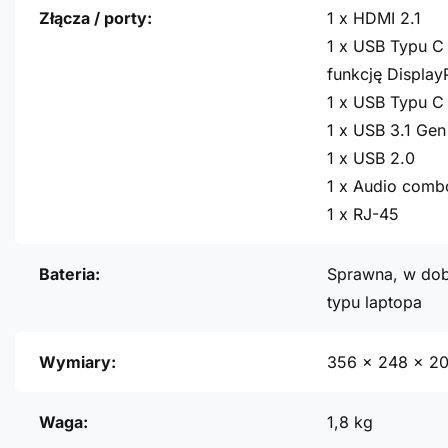
Złącza / porty:
1 x HDMI 2.1
1 x USB Typu C 
funkcję Display
1 x USB Typu C 
1 x USB 3.1 Gen
1 x USB 2.0
1 x Audio comb
1 x RJ-45
Bateria:
Sprawna, w dob
typu laptopa
Wymiary:
356 x 248 x 2
Waga:
1,8 kg