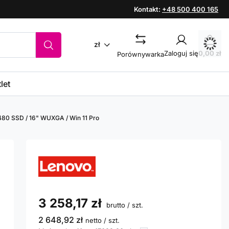
Kontakt:
+48 500 400 165
zł
Zaloguj się
0,00 zł
Porównywarka
let
 480 SSD / 16" WUXGA / Win 11 Pro
3 258,17 zł
brutto
/
szt.
2 648,92 zł
netto
/
szt.