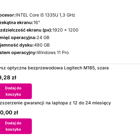
ocesor:
INTEL Core i5 1335U 1,3 GHz
zekątna ekranu:
16"
zdzielczość ekranu (px):
1920 x 1200
mięć operacyjna:
24 GB
jemność dysku:
480 GB
stem operacyjny:
Windows 11 Pro
sz optyczna bezprzewodowa Logitech M185, szara
,28 zł
Dodaj do
koszyka
zszerzenie gwarancji na laptopa z 12 do 24 miesięcy
0,00 zł
Dodaj do
koszyka