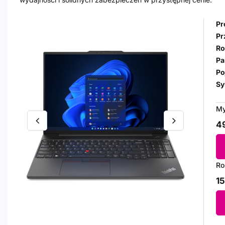
Pr
Pr
Ro
Pa
Po
Sy
My
49
Ro
15