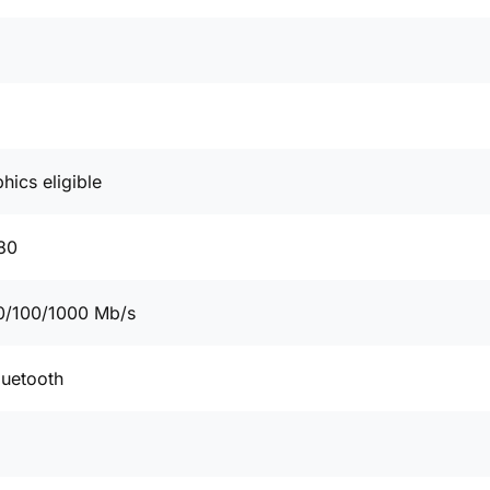
phics eligible
80
0/100/1000 Mb/s
luetooth