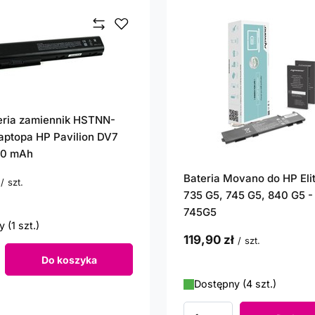
eria zamiennik HSTNN-
aptopa HP Pavilion DV7
00 mAh
Bateria Movano do HP Eli
/
szt.
735 G5, 745 G5, 840 G5 -
punktów
745G5
 (1 szt.)
119,90 zł
/
szt.
Do koszyka
roduktów
Dostępny (4 szt.)