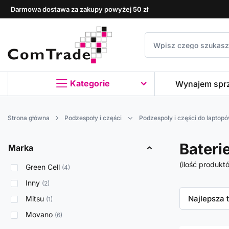
Darmowa dostawa za zakupy powyżej 50 zł
Kategorie
Wynajem spr
Strona główna
Podzespoły i części
Podzespoły i części do laptop
Bateri
Marka
(ilość produkt
Green Cell
4
Inny
2
Zmień sor
Najlepsza 
Mitsu
1
Movano
6