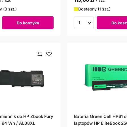
ł
113,80 zł
/
szt.
/
szt.
 (3 szt.)
Dostępny (1 szt.)
Do koszyka
Do kosz
roduktów
Ilość produktów
amiennik do HP Zbook Fury
Bateria Green Cell HP61 d
V 94 Wh / AL08XL
laptopów HP EliteBook 2