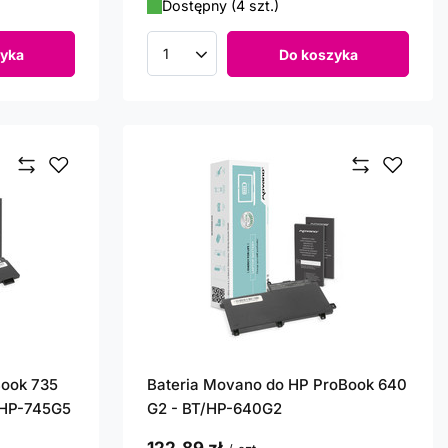
Dostępny (4 szt.)
yka
Do koszyka
Ilość produktów
Book 735
Bateria Movano do HP ProBook 640
/HP-745G5
G2 - BT/HP-640G2