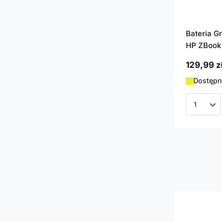
Bateria G
HP ZBook 
129,99 z
Dostępny
Ilość p