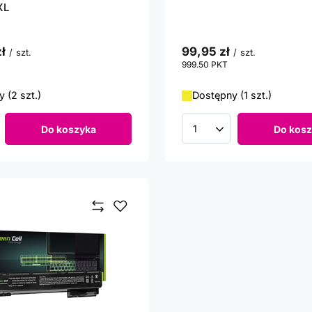
XL
ł
99,95 zł
/
szt.
/
szt.
999.50
PKT
punktów
 (2 szt.)
Dostępny (1 szt.)
Do koszyka
Do kosz
roduktów
Ilość produktów