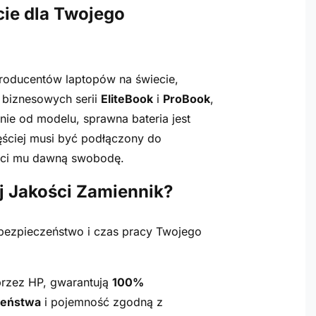
cie dla Twojego
producentów laptopów na świecie,
 biznesowych serii
EliteBook
i
ProBook
,
żnie od modelu, sprawna bateria jest
ęściej musi być podłączony do
wróci mu dawną swobodę.
j Jakości Zamiennik?
bezpieczeństwo i czas pracy Twojego
zez HP, gwarantują
100%
zeństwa
i pojemność zgodną z