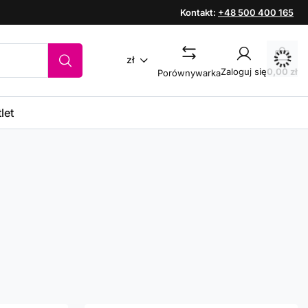
Kontakt:
+48 500 400 165
zł
Zaloguj się
0,00 zł
Porównywarka
let