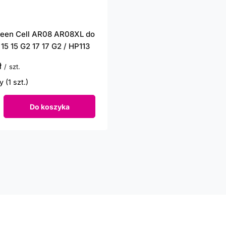
reen Cell AR08 AR08XL do
15 15 G2 17 17 G2 / HP113
ł
/
szt.
 (1 szt.)
Do koszyka
roduktów