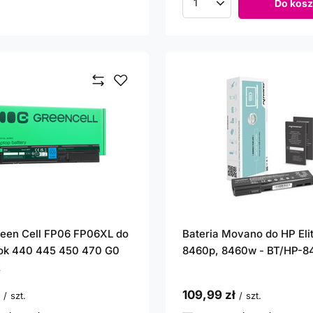
Do kosz
Ilość produktów
reen Cell FP06 FP06XL do
Bateria Movano do HP Eli
ok 440 445 450 470 G0
8460p, 8460w - BT/HP-
2
109,99 zł
/
szt.
/
szt.