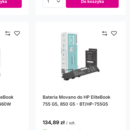
yka
Do koszyka
Ilość produktów
teBook
Bateria Movano do HP EliteBook
8460W
755 G5, 850 G5 - BT/HP-755G5
134,89 zł
/
szt.