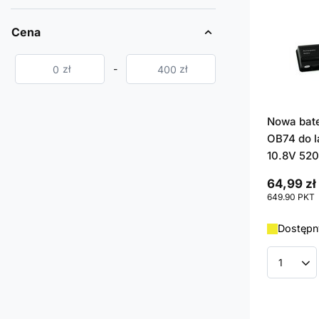
Cena
zł
-
zł
Nowa bat
OB74 do l
10.8V 52
64,99 zł
649.90
PKT
Dostępny
Ilość p