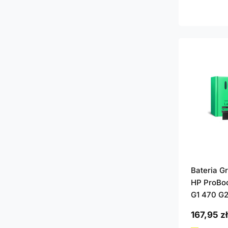
Bateria G
HP ProBo
G1 470 G
167,95 zł