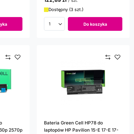
122,89 zł
/
szt.
Dostępny (3 szt.)
yka
Do koszyka
Ilość produktów
o
Bateria Green Cell HP78 do
560p 2570p
laptopów HP Pavilion 15-E 17-E 17-