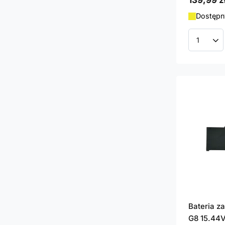
139,99 z
Dostępny
Ilość p
Bateria z
G8 15.44