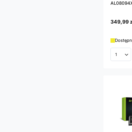
AL08094
349,99 z
Dostępny
Ilość p