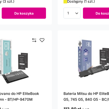
 (3 szt.)
Dostępny (1 szt.)
Do koszyka
Do kosz
roduktów
Ilość produktów
ovano do HP EliteBook
Bateria Mitsu do HP Elite
70m - BT/HP-9470M
G5, 745 G5, 840 G5 - BC