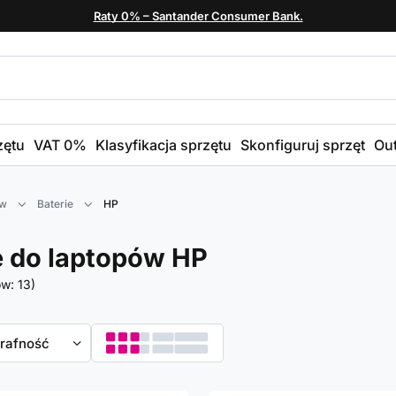
Raty 0% – Santander Consumer Bank.
zętu
VAT 0%
Klasyfikacja sprzętu
Skonfiguruj sprzęt
Out
ów
Baterie
HP
e do laptopów HP
ów:
13
)
towanie
trafność