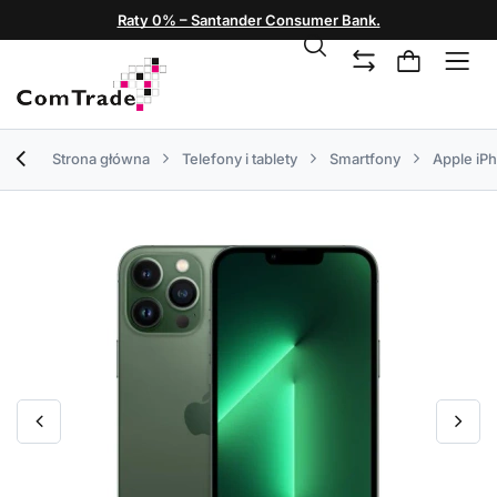
Raty 0% – Santander Consumer Bank.
Strona główna
Telefony i tablety
Smartfony
Apple iP