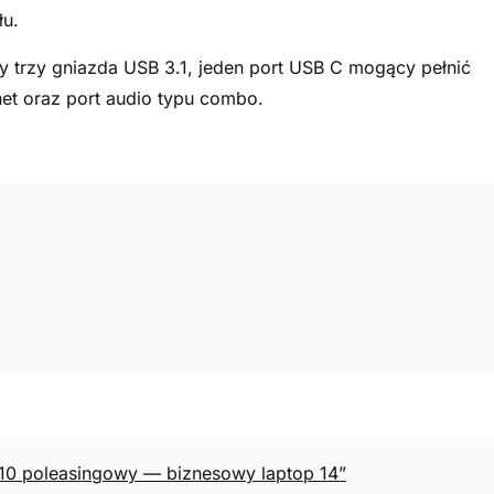
łu.
 trzy gniazda USB 3.1, jeden port USB C mogący pełnić
net oraz port audio typu combo.
410 poleasingowy — biznesowy laptop 14”