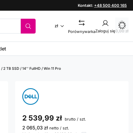
Kontakt:
+48 500 400 165
zł
Zaloguj się
0,00 zł
Porównywarka
let
/ 2 TB SSD / 14'' FullHD / Win 11 Pro
2 539,99 zł
brutto
/
szt.
2 065,03 zł
netto
/
szt.