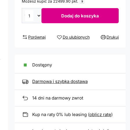
Możesz kupić za
22499.90
pkt.
Dodaj do koszyka
Porównaj
Do ulubionych
Drukuj
Dostępny
Darmowa i szybka dostawa
14
dni na darmowy zwrot
Kup na raty 0% lub leasing (
oblicz ratę
)