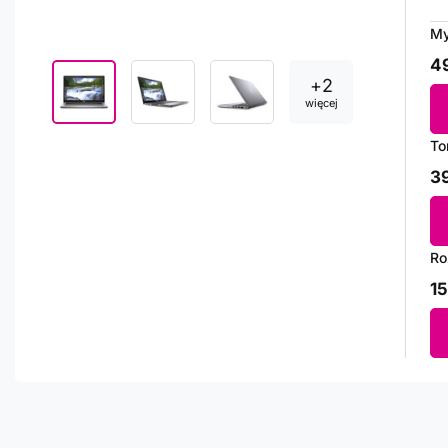
My
49
+
2
więcej
To
39
Ro
15