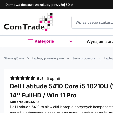
Darmowa dostawa za zakupy powyżej 50 zł
Kategorie
Wynajem spr
Strona główna
Laptopy poleasingowe
Seria procesora
Laptop
5 opinii
5 /5
Dell Latitude 5410 Core i5 10210U (
14'' FullHD / Win 11 Pro
Kod produktu
43785
Dell Latitude 5410 to niewielki laptop o potężnych komponen
podróży jednocześnie zapewniając wysoki poziom osiągów wy