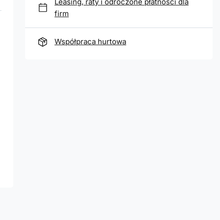
Leasing, raty i odroczone płatności dla
firm
Współpraca hurtowa