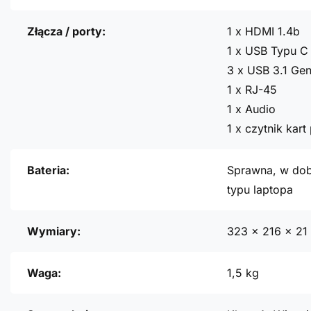
Złącza / porty:
1 x HDMI 1.4b
1 x USB Typu C 
3 x USB 3.1 Gen
1 x RJ-45
1 x Audio
1 x czytnik kar
Bateria:
Sprawna, w dob
typu laptopa
Wymiary:
323 x 216 x 2
Waga:
1,5 kg