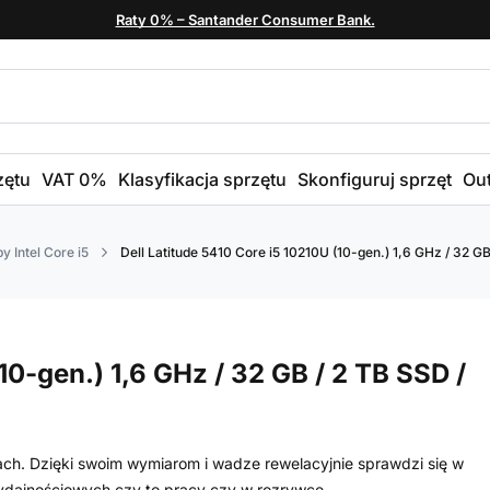
Raty 0% – Santander Consumer Bank.
zętu
VAT 0%
Klasyfikacja sprzętu
Skonfiguruj sprzęt
Out
y Intel Core i5
Dell Latitude 5410 Core i5 10210U (10-gen.) 1,6 GHz / 32 GB 
10-gen.) 1,6 GHz / 32 GB / 2 TB SSD /
tach. Dzięki swoim wymiarom i wadze rewelacyjnie sprawdzi się w
dajnościowych czy to pracy czy w rozrywce.