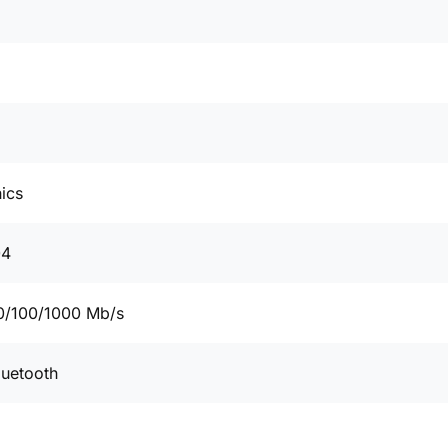
ics
04
0/100/1000 Mb/s
luetooth