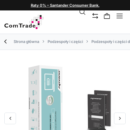
Raty 0% – Santander Consumer Bank.
Strona główna
Podzespoły i części
Podzespoły i części 