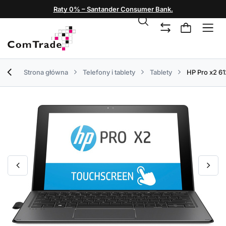
Raty 0% – Santander Consumer Bank.
Strona główna
Telefony i tablety
Tablety
HP Pro x2 61