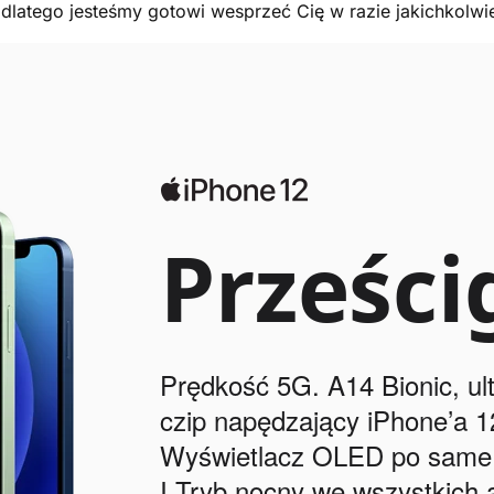
, dlatego jesteśmy gotowi wesprzeć Cię w razie jakichkolw
Prześci
Prędkość 5G. A14 Bionic, ul
czip napędzający iPhone’a 1
Wyświetlacz OLED po same 
I Tryb nocny we wszystkich 