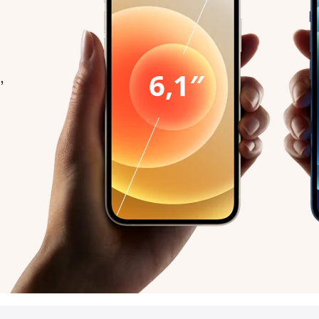
,
6,1″