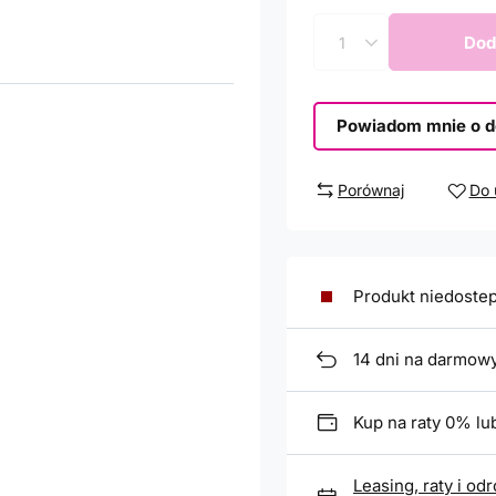
Dod
Powiadom mnie o d
Porównaj
Do 
Produkt niedoste
14
dni na darmowy
Kup na raty 0% lub
Leasing, raty i od