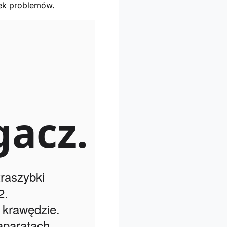
iek problemów.
gacz.
traszybki
2.
krawędzie.
aparatach.