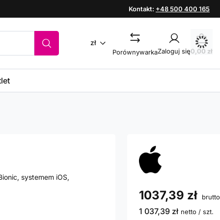
Kontakt:
+48 500 400 165
zł
Zaloguj się
0,00 zł
Porównywarka
let
ionic, systemem iOS,
1037,39 zł
brutto
1 037,39 zł
netto
/
szt.