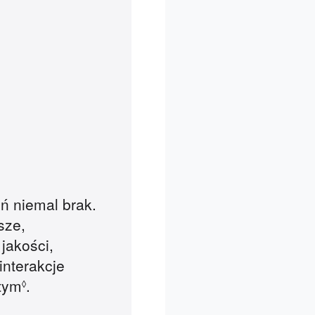
ń niemal brak.
sze,
jakości,
interakcje
stym
.
◊