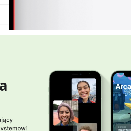
ia
ający
systemowi