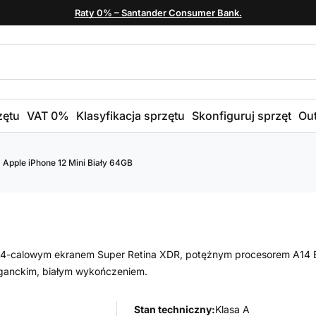
Raty 0% – Santander Consumer Bank.
zętu
VAT 0%
Klasyfikacja sprzętu
Skonfiguruj sprzęt
Out
Apple iPhone 12 Mini Biały 64GB
5,4-calowym ekranem Super Retina XDR, potężnym procesorem A14 B
ganckim, białym wykończeniem.
Stan techniczny:
Klasa A