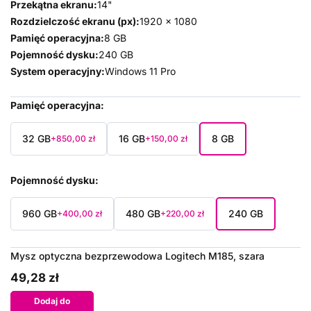
Przekątna ekranu:
14"
Rozdzielczość ekranu (px):
1920 x 1080
Pamięć operacyjna:
8 GB
Pojemność dysku:
240 GB
System operacyjny:
Windows 11 Pro
Pamięć operacyjna
32 GB
16 GB
8 GB
+850,00 zł
+150,00 zł
Pojemność dysku
960 GB
480 GB
240 GB
+400,00 zł
+220,00 zł
Mysz optyczna bezprzewodowa Logitech M185, szara
49,28 zł
Dodaj do