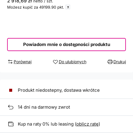
2 918,69 zł
netto
/
szt.
Możesz kupić za
49199.90
pkt.
Powiadom mnie o dostępności produktu
Porównaj
Do ulubionych
Drukuj
Produkt niedostepny, dostawa wkrótce
14
dni na darmowy zwrot
Kup na raty 0% lub leasing (
oblicz ratę
)