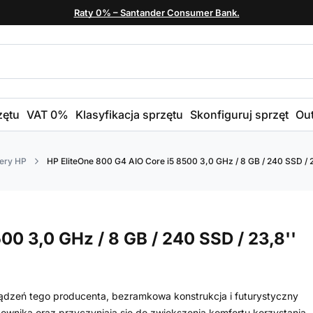
Raty 0% – Santander Consumer Bank.
zętu
VAT 0%
Klasyfikacja sprzętu
Skonfiguruj sprzęt
Out
ery HP
HP EliteOne 800 G4 AIO Core i5 8500 3,0 GHz / 8 GB / 240 SSD / 23
00 3,0 GHz / 8 GB / 240 SSD / 23,8''
ądzeń tego producenta, bezramkowa konstrukcja i futurystyczny
ownika oraz przyczyniają się do zwiększenia komfortu korzystania.