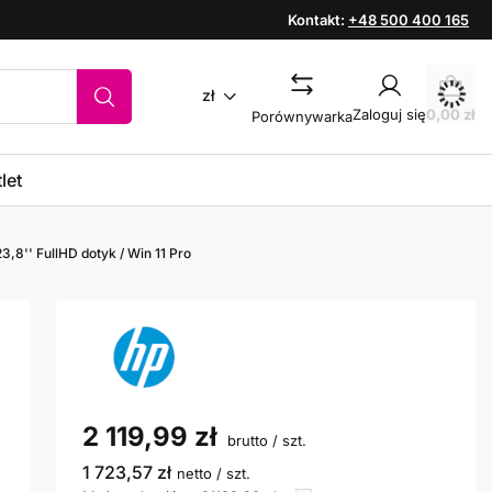
Kontakt:
+48 500 400 165
zł
Zaloguj się
0,00 zł
Porównywarka
let
,8'' FullHD dotyk / Win 11 Pro
2 119,99 zł
brutto
/
szt.
1 723,57 zł
netto
/
szt.