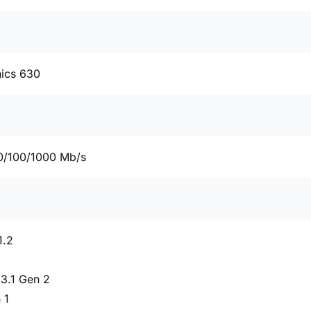
hics 630
0/100/1000 Mb/s
1.2
3.1 Gen 2
 1