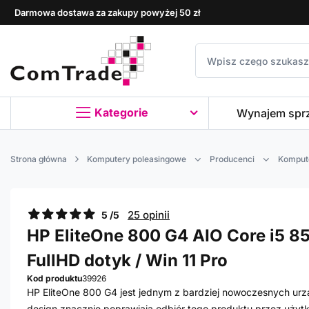
Darmowa dostawa za zakupy powyżej 50 zł
Kategorie
Wynajem spr
Strona główna
Komputery poleasingowe
Producenci
Komput
25 opinii
5 /5
HP EliteOne 800 G4 AIO Core i5 85
FullHD dotyk / Win 11 Pro
Kod produktu
39926
HP EliteOne 800 G4 jest jednym z bardziej nowoczesnych urz
design znacznie poprawiają odbiór tego produktu przez użytk