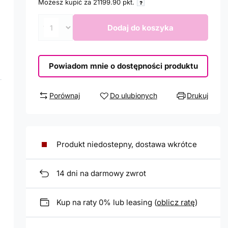
Możesz kupić za
21199.90
pkt.
Dodaj do koszyka
Powiadom mnie o dostępności produktu
Porównaj
Do ulubionych
Drukuj
Produkt niedostepny, dostawa wkrótce
14
dni na darmowy zwrot
Kup na raty 0% lub leasing (
oblicz ratę
)