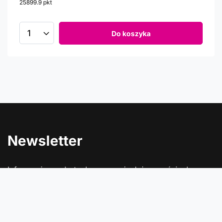
25899.9
pkt
punktów
Do koszyka
Newsletter
Informacje o rabatach, promocjach i nowościach w
Comtrade
Podaj swój adres e-mail