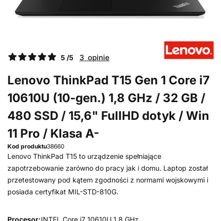
3 opinie
5 /5
Lenovo ThinkPad T15 Gen 1 Core i7
10610U (10-gen.) 1,8 GHz / 32 GB /
480 SSD / 15,6" FullHD dotyk / Win
11 Pro / Klasa A-
Kod produktu
38660
Lenovo ThinkPad T15 to urządzenie spełniające
zapotrzebowanie zarówno do pracy jak i domu. Laptop został
przetestowany pod kątem zgodności z normami wojskowymi i
posiada certyfikat MIL-STD-810G.
Procesor:
INTEL Core i7 10610U 1,8 GHz