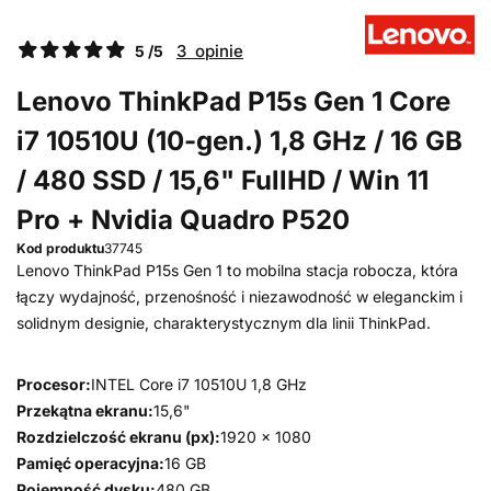
3 opinie
5 /5
Lenovo ThinkPad P15s Gen 1 Core
i7 10510U (10-gen.) 1,8 GHz / 16 GB
/ 480 SSD / 15,6" FullHD / Win 11
Pro + Nvidia Quadro P520
Kod produktu
37745
Lenovo ThinkPad P15s Gen 1 to mobilna stacja robocza, która
łączy wydajność, przenośność i niezawodność w eleganckim i
solidnym designie, charakterystycznym dla linii ThinkPad.
Procesor:
INTEL Core i7 10510U 1,8 GHz
Przekątna ekranu:
15,6"
Rozdzielczość ekranu (px):
1920 x 1080
Pamięć operacyjna:
16 GB
Pojemność dysku:
480 GB