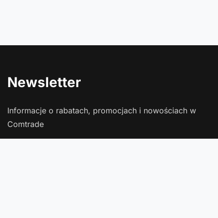
Newsletter
Informacje o rabatach, promocjach i nowościach w
Comtrade
Podaj swój adres e-mail
Wyrażam zgodę na przetwarzanie moich danych osobowych
(adres e-mail) na potrzeby wysyłki newslettera z informacją
handlową (marketing). Więcej w
polityce prywatności
.
Zapisz się