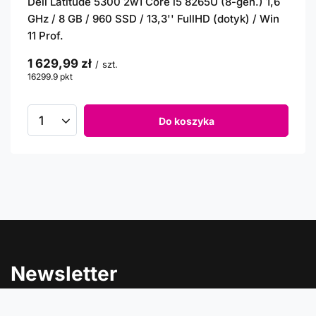
Dell Latitude 5300 2w1 Core i5 8265U (8-gen.) 1,6
GHz / 8 GB / 960 SSD / 13,3'' FullHD (dotyk) / Win
11 Prof.
1 629,99 zł
/
szt.
16299.9
pkt
punktów
Do koszyka
Newsletter
Informacje o rabatach, promocjach i nowościach w