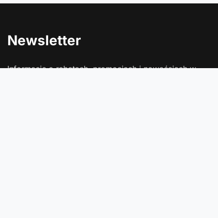
Newsletter
Informacje o rabatach, promocjach i nowościach w
Comtrade
Podaj swój adres e-mail
Wyrażam zgodę na przetwarzanie moich danych osobowych
(adres e-mail) na potrzeby wysyłki newslettera z informacją
handlową (marketing). Więcej w
polityce prywatności
.
Zapisz się
Zamówienia