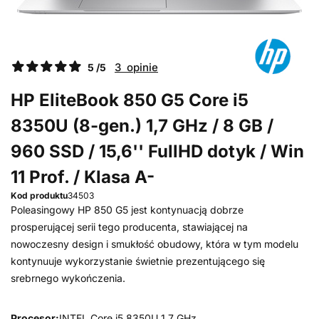
3 opinie
5 /5
HP EliteBook 850 G5 Core i5
8350U (8-gen.) 1,7 GHz / 8 GB /
960 SSD / 15,6'' FullHD dotyk / Win
11 Prof. / Klasa A-
Kod produktu
34503
Poleasingowy HP 850 G5 jest kontynuacją dobrze
prosperującej serii tego producenta, stawiającej na
nowoczesny design i smukłość obudowy, która w tym modelu
kontynuuje wykorzystanie świetnie prezentującego się
srebrnego wykończenia.
Procesor:
INTEL Core i5 8350U 1,7 GHz