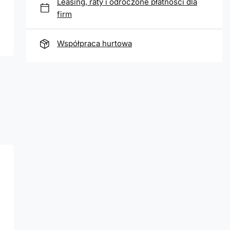
Leasing, raty i odroczone płatności dla
firm
Współpraca hurtowa