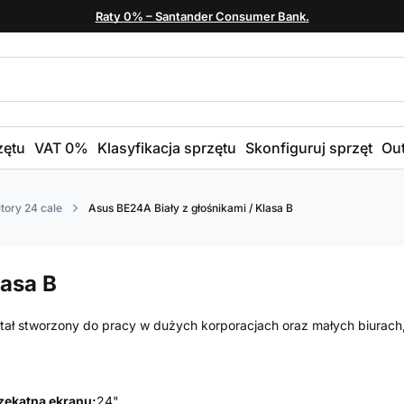
Raty 0% – Santander Consumer Bank.
zętu
VAT 0%
Klasyfikacja sprzętu
Skonfiguruj sprzęt
Out
tory 24 cale
Asus BE24A Biały z głośnikami / Klasa B
lasa B
tał stworzony do pracy w dużych korporacjach oraz małych biurach
zekątna ekranu:
24"