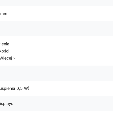
1 mm
lenia
kości
Więcej
uśpienia 0,5 W)
isplays