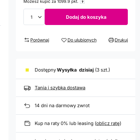
Możesz kupić za
1099.9 pkt.
Dodaj do koszyka
Porównaj
Do ulubionych
Drukuj
Dostępny
Wysyłka
dzisiaj
(3 szt.)
Tania i szybka dostawa
14
dni na darmowy zwrot
Kup na raty 0% lub leasing (
oblicz ratę
)