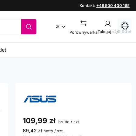
Kontakt:
+48 500 400 165
zł
Zaloguj się
0,00 zł
Porównywarka
let
,
109,99 zł
brutto
/
szt.
89,42 zł
netto
/
szt.