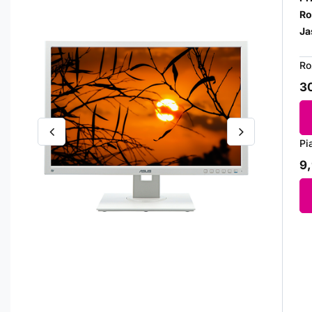
Ro
Ja
Ro
30
Pi
9,