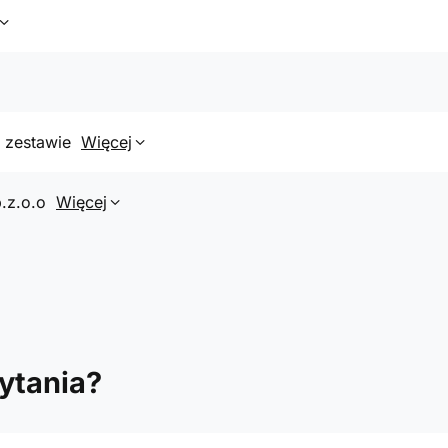
 zestawie
Więcej
.z.o.o
Więcej
ytania?