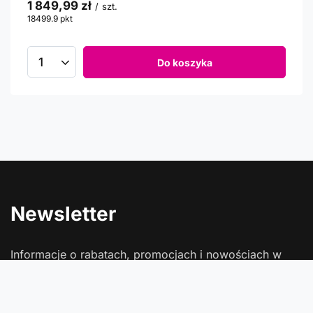
1 849,99 zł
/
szt.
18499.9
pkt
punktów
Do koszyka
Newsletter
Informacje o rabatach, promocjach i nowościach w
Comtrade