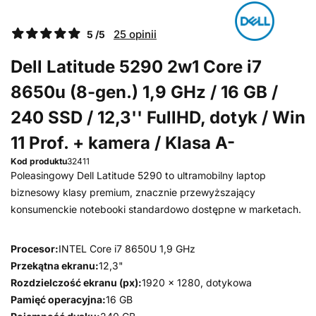
25 opinii
5 /5
Dell Latitude 5290 2w1 Core i7
8650u (8-gen.) 1,9 GHz / 16 GB /
240 SSD / 12,3'' FullHD, dotyk / Win
11 Prof. + kamera / Klasa A-
Kod produktu
32411
Poleasingowy Dell Latitude 5290 to ultramobilny laptop
biznesowy klasy premium, znacznie przewyższający
konsumenckie notebooki standardowo dostępne w marketach.
Procesor:
INTEL Core i7 8650U 1,9 GHz
Przekątna ekranu:
12,3"
Rozdzielczość ekranu (px):
1920 x 1280, dotykowa
Pamięć operacyjna:
16 GB