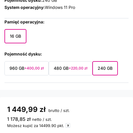
Pojemność dysku:
240 GB
System operacyjny:
Windows 11 Pro
Pamięć operacyjna
16 GB
Pojemność dysku
960 GB
480 GB
240 GB
+400,00 zł
+220,00 zł
1 449,99 zł
brutto
/
szt.
1 178,85 zł
netto
/
szt.
Możesz kupić za
14499.90
pkt.