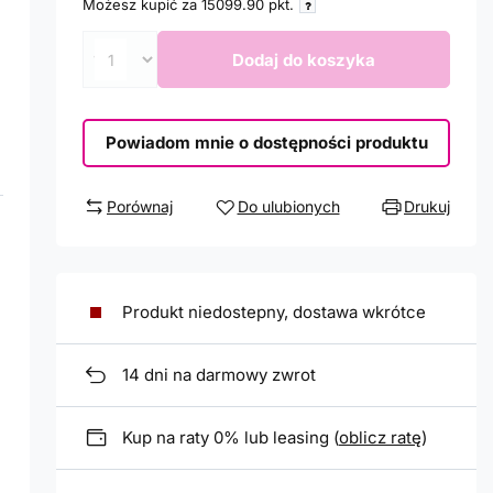
Możesz kupić za
15099.90
pkt.
Dodaj do koszyka
Powiadom mnie o dostępności produktu
Porównaj
Do ulubionych
Drukuj
Produkt niedostepny, dostawa wkrótce
14
dni na darmowy zwrot
Kup na raty 0% lub leasing (
oblicz ratę
)