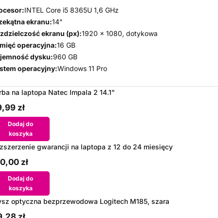
ocesor:
INTEL Core i5 8365U 1,6 GHz
zekątna ekranu:
14"
zdzielczość ekranu (px):
1920 x 1080, dotykowa
mięć operacyjna:
16 GB
jemność dysku:
960 GB
stem operacyjny:
Windows 11 Pro
rba na laptopa Natec Impala 2 14.1"
,99 zł
Dodaj do
koszyka
zszerzenie gwarancji na laptopa z 12 do 24 miesięcy
0,00 zł
Dodaj do
koszyka
sz optyczna bezprzewodowa Logitech M185, szara
,28 zł