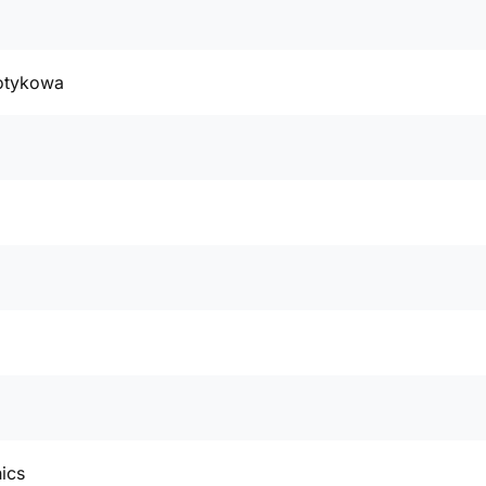
otykowa
ics