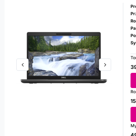
Pr
Pr
Ro
Pa
Po
Sy
To
39
Ro
15
My
49