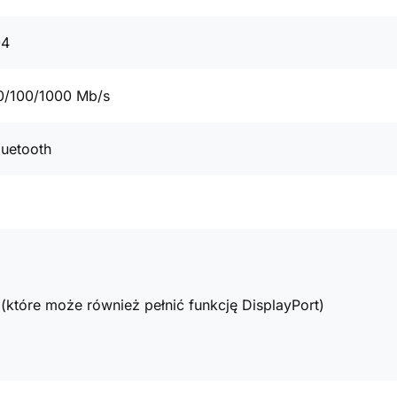
04
0/100/1000 Mb/s
luetooth
(które może również pełnić funkcję DisplayPort)