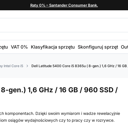
Raty 0% – Santander Consumer Bank.
zętu
VAT 0%
Klasyfikacja sprzętu
Skonfiguruj sprzęt
Out
y Intel Core i5
Dell Latitude 5400 Core i5 8365u ( 8-gen.) 1,6 GHz / 16 GB 
 8-gen.) 1,6 GHz / 16 GB / 960 SSD /
nych komponentach. Dzięki swoim wymiarom i wadze rewelacyjnie
ziom osiągów wydajnościowych czy to pracy czy w rozrywce.