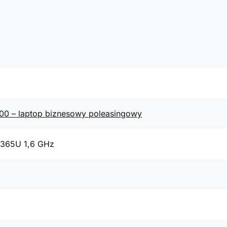
400 – laptop biznesowy poleasingowy
8365U 1,6 GHz