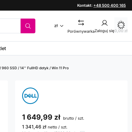
Kontakt:
+48 500 400 165
zł
Zaloguj się
0,00 zł
Porównywarka
let
/ 960 SSD / 14'' FullHD dotyk / Win 11 Pro
1 649,99 zł
brutto
/
szt.
1 341,46 zł
netto
/
szt.