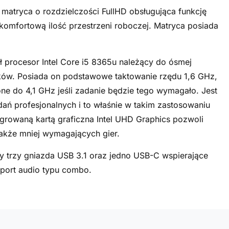
matryca o rozdzielczości FullHD obsługująca funkcję
 komfortową ilość przestrzeni roboczej. Matryca posiada
ł procesor Intel Core i5 8365u należący do ósmej
ątków. Posiada on podstawowe taktowanie rzędu 1,6 GHz,
e do 4,1 GHz jeśli zadanie będzie tego wymagało. Jest
ń profesjonalnych i to właśnie w takim zastosowaniu
egrowaną kartą graficzna Intel UHD Graphics pozwoli
akże mniej wymagających gier.
 trzy gniazda USB 3.1 oraz jedno USB-C wspierające
 port audio typu combo.