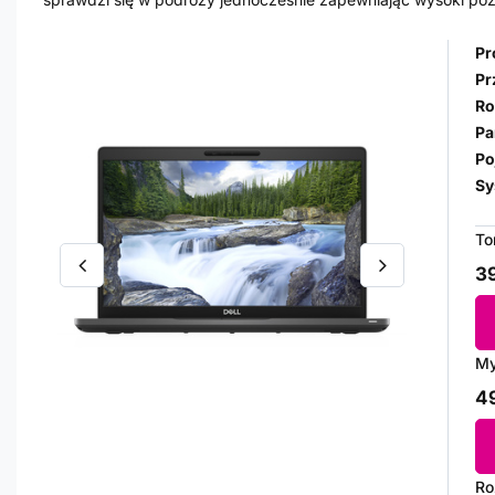
Pr
Pr
Ro
Pa
Po
Sy
To
39
My
49
Ro