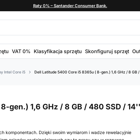
Raty 0% – Santander Consumer Bank.
zętu
VAT 0%
Klasyfikacja sprzętu
Skonfiguruj sprzęt
Out
y Intel Core i5
Dell Latitude 5400 Core i5 8365u ( 8-gen.) 1,6 GHz / 8 GB /
8-gen.) 1,6 GHz / 8 GB / 480 SSD / 14'
nych komponentach. Dzięki swoim wymiarom i wadze rewelacyjnie
ziom osiągów wydajnościowych czy to pracy czy w rozrywce.