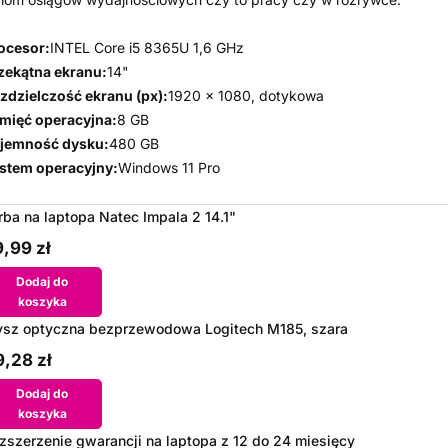
ocesor:
INTEL Core i5 8365U 1,6 GHz
zekątna ekranu:
14"
zdzielczość ekranu (px):
1920 x 1080, dotykowa
mięć operacyjna:
8 GB
jemność dysku:
480 GB
stem operacyjny:
Windows 11 Pro
rba na laptopa Natec Impala 2 14.1"
,99 zł
Dodaj do
koszyka
sz optyczna bezprzewodowa Logitech M185, szara
,28 zł
Dodaj do
koszyka
zszerzenie gwarancji na laptopa z 12 do 24 miesięcy