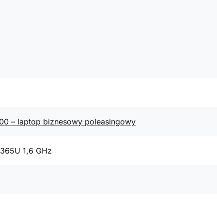
400 – laptop biznesowy poleasingowy
8365U 1,6 GHz