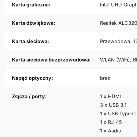
Karta graficzna:
Intel UHD Graph
Karta dźwiękowa:
Realtek ALC32
Karta sieciowa:
Przewodowa, 1
Karta sieciowa bezprzewodowa:
WLAN (WiFi), B
Napęd optyczny:
brak
Złącza / porty:
1 x HDMI
3 x USB 3.1
1 x USB Typu C 
1 x RJ-45
1 x Audio