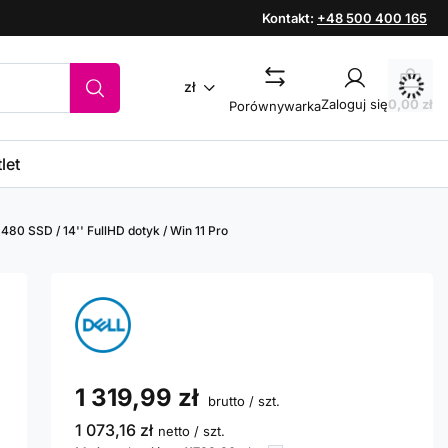
Kontakt:
+48 500 400 165
zł
Zaloguj się
0,00 zł
Porównywarka
let
 480 SSD / 14'' FullHD dotyk / Win 11 Pro
'
1 319,99 zł
brutto
/
szt.
1 073,16 zł
netto
/
szt.