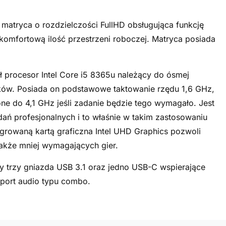
matryca o rozdzielczości FullHD obsługująca funkcję
 komfortową ilość przestrzeni roboczej. Matryca posiada
ł procesor Intel Core i5 8365u należący do ósmej
ątków. Posiada on podstawowe taktowanie rzędu 1,6 GHz,
e do 4,1 GHz jeśli zadanie będzie tego wymagało. Jest
ń profesjonalnych i to właśnie w takim zastosowaniu
egrowaną kartą graficzna Intel UHD Graphics pozwoli
akże mniej wymagających gier.
 trzy gniazda USB 3.1 oraz jedno USB-C wspierające
 port audio typu combo.