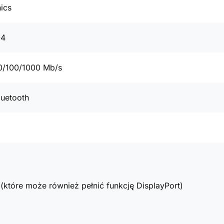
ics
04
0/100/1000 Mb/s
luetooth
(które może również pełnić funkcję DisplayPort)