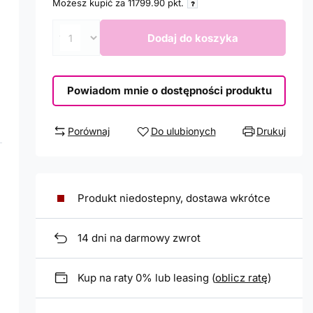
Możesz kupić za
11799.90
pkt.
Dodaj do koszyka
Powiadom mnie o dostępności produktu
Porównaj
Do ulubionych
Drukuj
Produkt niedostepny, dostawa wkrótce
14
dni na darmowy zwrot
Kup na raty 0% lub leasing (
oblicz ratę
)