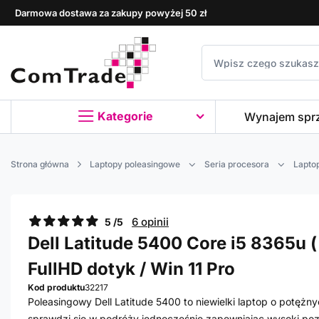
Darmowa dostawa za zakupy powyżej 50 zł
Kategorie
Wynajem spr
Strona główna
Laptopy poleasingowe
Seria procesora
Laptop
6 opinii
5 /5
Dell Latitude 5400 Core i5 8365u ( 
FullHD dotyk / Win 11 Pro
Kod produktu
32217
Poleasingowy Dell Latitude 5400 to niewielki laptop o potęż
sprawdzi się w podróży jednocześnie zapewniając wysoki po