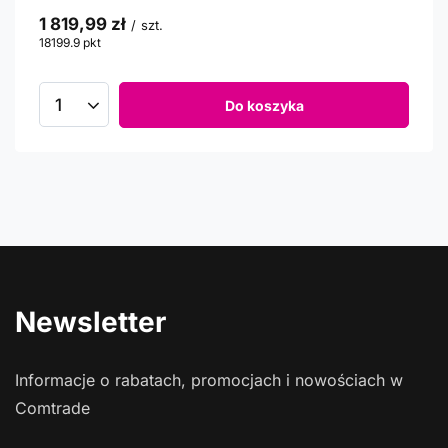
1 819,99 zł
/
szt.
18199.9
pkt
punktów
Do koszyka
Newsletter
Informacje o rabatach, promocjach i nowościach w
Comtrade