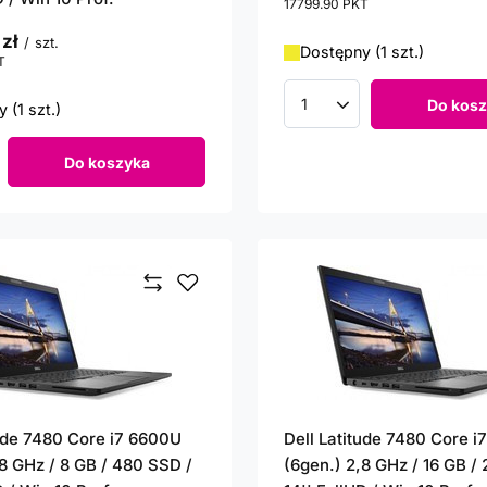
17799.90
PKT
punktów
 zł
/
szt.
Dostępny (1 szt.)
T
punktów
Do kosz
 (1 szt.)
Ilość produktów
Do koszyka
roduktów
tude 7480 Core i7 6600U
Dell Latitude 7480 Core 
,8 GHz / 8 GB / 480 SSD /
(6gen.) 2,8 GHz / 16 GB /