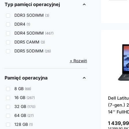
Typ pamięci operacyjnej
DDR3 SODIMM
3
DDR4
1
DDR4 SODIMM
467
DDR5 CAMM
3
DDR5 SODIMM
26
+ Rozwiń
Pamięć operacyjna
8 GB
68
16 GB
Dell Lati
267
(7-gen.) 
32 GB
170
14'' FullH
64 GB
27
1 439,99
128 GB
1
14399.90
PK