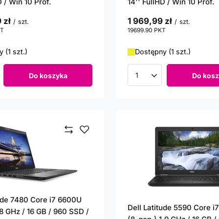
D / Win 10 Prof.
14'' FullHD / Win 10 Prof.
 zł
1 969,99 zł
/
szt.
/
szt.
T
punktów
19699.90
PKT
punktów
 (1 szt.)
Dostępny (1 szt.)
Do koszyka
Do kosz
roduktów
Ilość produktów
tude 7480 Core i7 6600U
Dell Latitude 5590 Core i
8 GHz / 16 GB / 960 SSD /