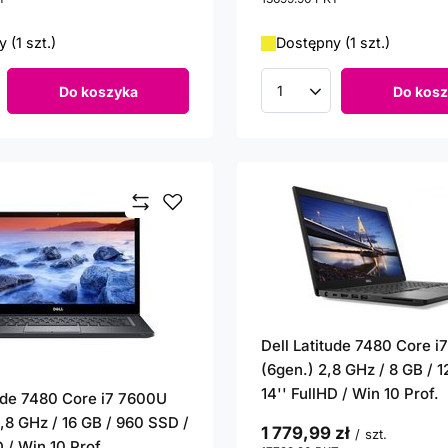
 (1 szt.)
Dostępny (1 szt.)
Do koszyka
Do kosz
roduktów
Ilość produktów
Dell Latitude 7480 Core 
(6gen.) 2,8 GHz / 8 GB / 
14'' FullHD / Win 10 Prof.
tude 7480 Core i7 7600U
,8 GHz / 16 GB / 960 SSD /
1 779,99 zł
/
szt.
D / Win 10 Prof.