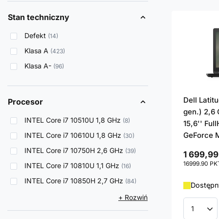
Stan techniczny
Defekt
14
Klasa A
423
Klasa A-
96
Dell Latit
Procesor
gen.) 2,6
INTEL Core i7 10510U 1,8 GHz
8
15,6'' Ful
GeForce 
INTEL Core i7 10610U 1,8 GHz
30
INTEL Core i7 10750H 2,6 GHz
39
1 699,99
16999.90
PK
INTEL Core i7 10810U 1,1 GHz
16
INTEL Core i7 10850H 2,7 GHz
84
Dostępny
+ Rozwiń
Ilość p