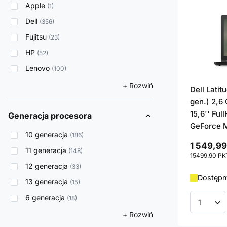
Apple
1
Dell
356
Fujitsu
23
HP
52
Lenovo
100
+ Rozwiń
Dell Latit
gen.) 2,6
15,6'' Ful
Generacja procesora
GeForce 
10 generacja
186
1 549,99
11 generacja
148
15499.90
PK
12 generacja
33
Dostępny
13 generacja
15
6 generacja
18
Ilość p
+ Rozwiń