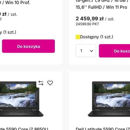
(8-gen.) 1,9 GHz / 16 GB 
D / Win 10 Prof.
15,6'' FullHD / Win 11 Pro
 zł
/
szt.
2 459,99 zł
/
szt.
T
punktów
24599.90
PKT
punktów
 (1 szt.)
Dostępny (1 szt.)
Do koszyka
roduktów
Do kosz
Ilość produktów
tude 5590 Core i7 8650U
Dell Latitude 5590 Core i