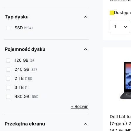
Dostępny
Typ dysku
SSD
524
Ilość p
Pojemność dysku
120 GB
5
240 GB
87
2 TB
118
3 TB
1
480 GB
159
+ Rozwiń
Dell Lati
Przekątna ekranu
(7-gen.) 2
14'' FullH