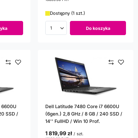
Dostępny (1 szt.)
yka
Do koszyka
Ilość produktów
i7 6600U
Dell Latitude 7480 Core i7 6600U
120 SSD /
(6gen.) 2,8 GHz / 8 GB / 240 SSD /
14'' FullHD / Win 10 Prof.
1 819,99 zł
/
szt.