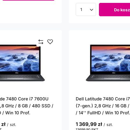
Do kosz
Ilość produktów
tude 7480 Core i7 7600U
Dell Latitude 7480 Core 
2,8 GHz / 8 GB / 480 SSD /
(7-gen.) 2,8 GHz / 16 GB 
D / Win 10 Prof.
/ 14'' FullHD / Win 10 Prof
 zł
1 369,99 zł
/
szt.
/
szt.
T
punktów
13699.90
PKT
punktów