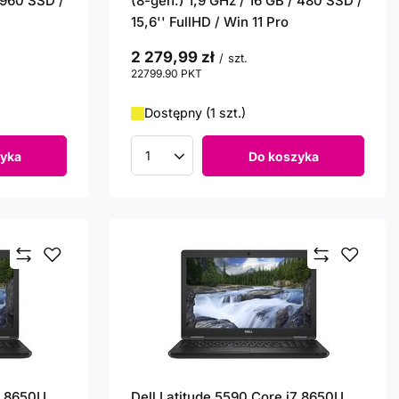
/ 960 SSD /
(8-gen.) 1,9 GHz / 16 GB / 480 SSD /
15,6'' FullHD / Win 11 Pro
2 279,99 zł
/
szt.
22799.90
PKT
punktów
Dostępny (1 szt.)
yka
Do koszyka
Ilość produktów
7 8650U
Dell Latitude 5590 Core i7 8650U