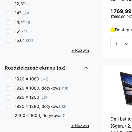
12,3"
3
1 769,99
14"
83
17699.90
PK
14,4"
1
Dostępny
15"
4
15,6"
372
Ilość p
+ Rozwiń
Rozdzielczość ekranu (px)
1920 x 1080
371
1920 x 1080, dotykowa
110
1920 x 1200
26
1920 x 1280, dotykowa
3
2400 x 1600, dotykowa
1
Dell Lati
+ Rozwiń
(6gen.) 2