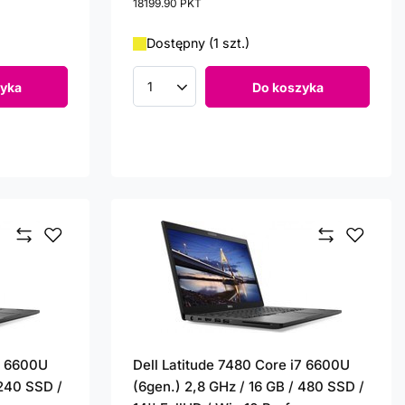
18199.90
PKT
punktów
Dostępny (1 szt.)
yka
Do koszyka
Ilość produktów
i7 6600U
Dell Latitude 7480 Core i7 6600U
 240 SSD /
(6gen.) 2,8 GHz / 16 GB / 480 SSD /