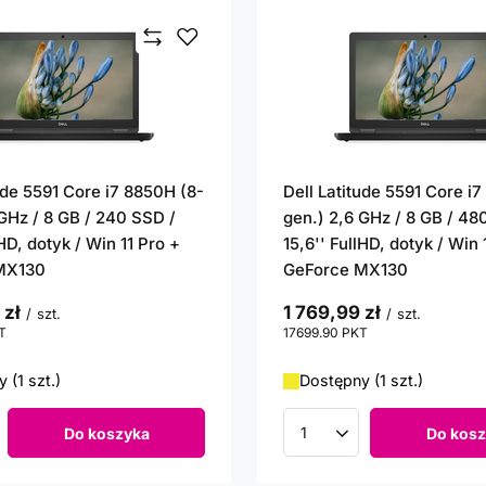
ude 5591 Core i7 8850H (8-
Dell Latitude 5591 Core i
 GHz / 8 GB / 240 SSD /
gen.) 2,6 GHz / 8 GB / 48
lHD, dotyk / Win 11 Pro +
15,6'' FullHD, dotyk / Win 
MX130
GeForce MX130
 zł
1 769,99 zł
/
szt.
/
szt.
T
punktów
17699.90
PKT
punktów
 (1 szt.)
Dostępny (1 szt.)
Do koszyka
Do kosz
roduktów
Ilość produktów