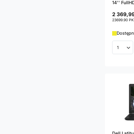
14'' FullH
2 369,99
23699.90
PK
Dostępny
Ilość p
Dell Lati