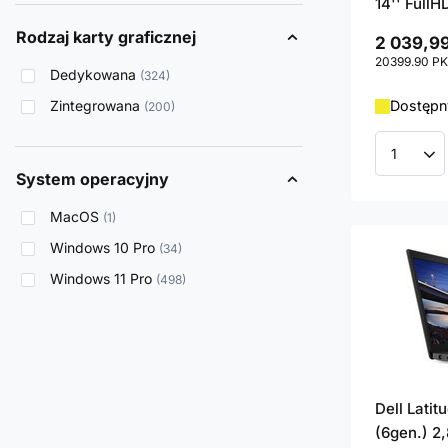
14'' FullH
Rodzaj karty graficznej
2 039,99
20399.90
PK
Dedykowana
324
Zintegrowana
Dostępny
200
Ilość p
System operacyjny
MacOS
1
Windows 10 Pro
34
Windows 11 Pro
498
Dell Lati
(6gen.) 2,