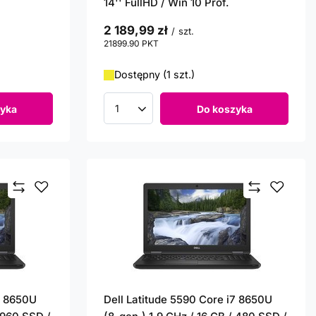
14'' FullHD / Win 10 Prof.
2 189,99 zł
/
szt.
21899.90
PKT
punktów
Dostępny (1 szt.)
yka
Do koszyka
Ilość produktów
7 8650U
Dell Latitude 5590 Core i7 8650U