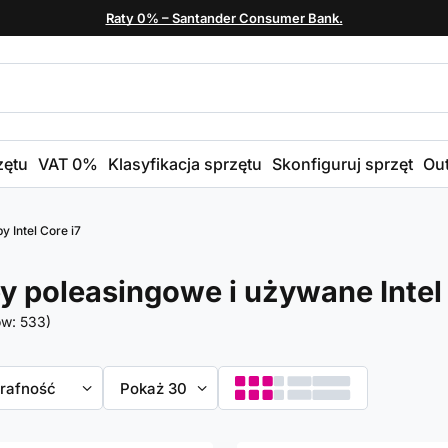
Raty 0% – Santander Consumer Bank.
zętu
VAT 0%
Klasyfikacja sprzętu
Skonfiguruj sprzęt
Out
y Intel Core i7
y poleasingowe i używane Intel
ów:
533
)
towanie
trafność
Zmień ilość wyświetlanych produktów
Pokaż 30