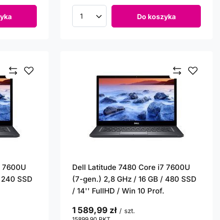
yka
Do koszyka
Ilość produktów
i7 7600U
Dell Latitude 7480 Core i7 7600U
/ 240 SSD
(7-gen.) 2,8 GHz / 16 GB / 480 SSD
.
/ 14'' FullHD / Win 10 Prof.
1 589,99 zł
/
szt.
15899.90
PKT
punktów