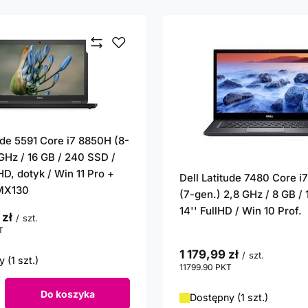
ude 5591 Core i7 8850H (8-
 GHz / 16 GB / 240 SSD /
lHD, dotyk / Win 11 Pro +
Dell Latitude 7480 Core 
MX130
(7-gen.) 2,8 GHz / 8 GB /
14'' FullHD / Win 10 Prof.
 zł
/
szt.
T
punktów
1 179,99 zł
/
szt.
 (1 szt.)
11799.90
PKT
punktów
Do koszyka
Dostępny (1 szt.)
roduktów