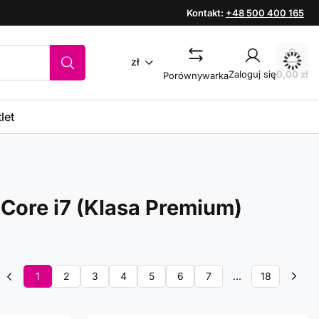
Kontakt:
+48 500 400 165
zł
Zaloguj się
0,00 zł
Porównywarka
let
 Core i7 (Klasa Premium)
1
2
3
4
5
6
7
...
18