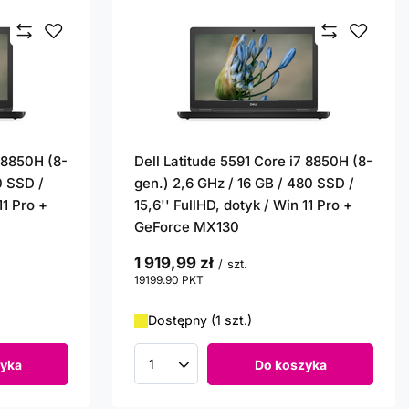
7 8850H (8-
Dell Latitude 5591 Core i7 8850H (8-
0 SSD /
gen.) 2,6 GHz / 16 GB / 480 SSD /
11 Pro +
15,6'' FullHD, dotyk / Win 11 Pro +
GeForce MX130
1 919,99 zł
/
szt.
19199.90
PKT
punktów
Dostępny (1 szt.)
yka
Do koszyka
Ilość produktów