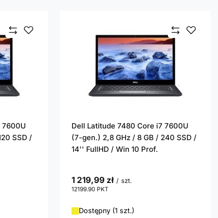
i7 7600U
Dell Latitude 7480 Core i7 7600U
 120 SSD /
(7-gen.) 2,8 GHz / 8 GB / 240 SSD /
14'' FullHD / Win 10 Prof.
1 219,99 zł
/
szt.
12199.90
PKT
punktów
Dostępny (1 szt.)