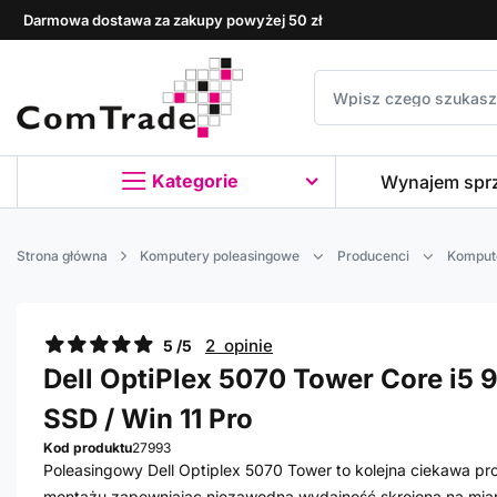
Darmowa dostawa za zakupy powyżej 50 zł
Kategorie
Wynajem spr
Strona główna
Komputery poleasingowe
Producenci
Kompute
2 opinie
5 /5
Dell OptiPlex 5070 Tower Core i5 
SSD / Win 11 Pro
Kod produktu
27993
Poleasingowy Dell Optiplex 5070 Tower to kolejna ciekawa p
montażu zapewniając niezawodną wydajność skrojoną na miar