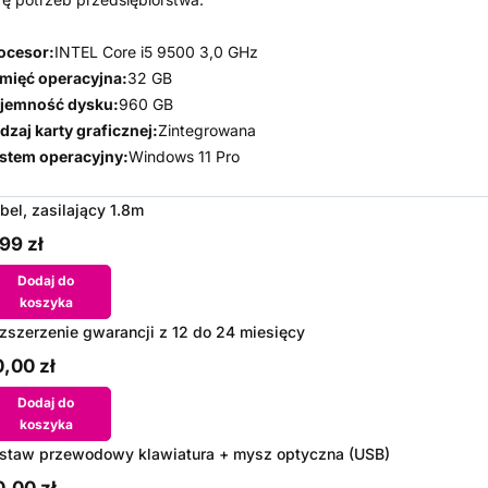
ocesor:
INTEL Core i5 9500 3,0 GHz
mięć operacyjna:
32 GB
jemność dysku:
960 GB
dzaj karty graficznej:
Zintegrowana
stem operacyjny:
Windows 11 Pro
bel, zasilający 1.8m
99 zł
Dodaj do
koszyka
zszerzenie gwarancji z 12 do 24 miesięcy
,00 zł
Dodaj do
koszyka
staw przewodowy klawiatura + mysz optyczna (USB)