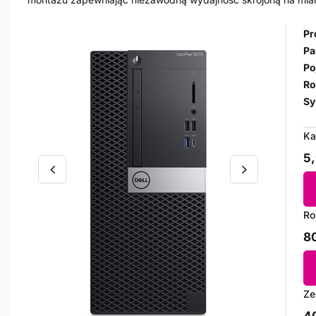
Pr
Pa
Po
Ro
Sy
Ka
5,
Ro
80
Ze