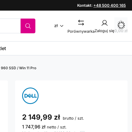
Kontakt:
+48 500 400 165
zł
Zaloguj się
0,00 zł
Porównywarka
let
 960 SSD / Win 11 Pro
2 149,99 zł
brutto
/
szt.
1 747,96 zł
netto
/
szt.