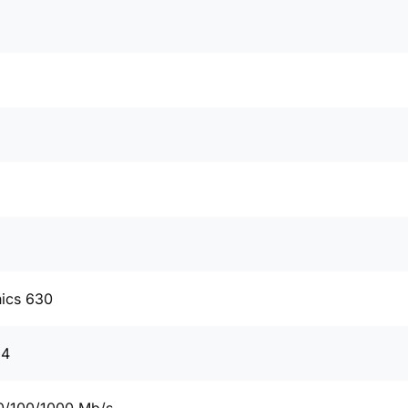
hics 630
34