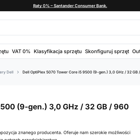
Raty 0% – Santander Consumer Bank.
zętu
VAT 0%
Klasyfikacja sprzętu
Skonfiguruj sprzęt
Out
ry Dell
Dell OptiPlex 5070 Tower Core i5 9500 (9-gen.) 3,0 GHz / 32 GB /
9500 (9-gen.) 3,0 GHz / 32 GB / 960
ropozycja znanego producenta. Oferuje nam szerokie możliwości
ę potrzeb przedsiębiorstwa.