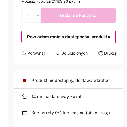
Możesz kupić za
21499.90
pkt.
Dodaj do koszyka
Powiadom mnie o dostępności produktu
Porównaj
Do ulubionych
Drukuj
Produkt niedostepny, dostawa wkrótce
14
dni na darmowy zwrot
Kup na raty 0% lub leasing (
oblicz ratę
)