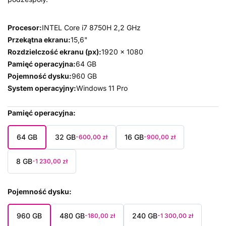
Procesor:
INTEL Core i7 8750H 2,2 GHz
Przekątna ekranu:
15,6"
Rozdzielczość ekranu (px):
1920 x 1080
Pamięć operacyjna:
64 GB
Pojemność dysku:
960 GB
System operacyjny:
Windows 11 Pro
Pamięć operacyjna
64 GB
32 GB
16 GB
-600,00 zł
-900,00 zł
8 GB
-1 230,00 zł
Pojemność dysku
960 GB
480 GB
240 GB
-180,00 zł
-1 300,00 zł