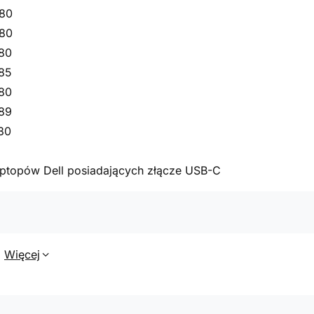
480
580
280
285
380
389
480
laptopów Dell posiadających złącze USB-C
Więcej