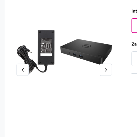
In
Za