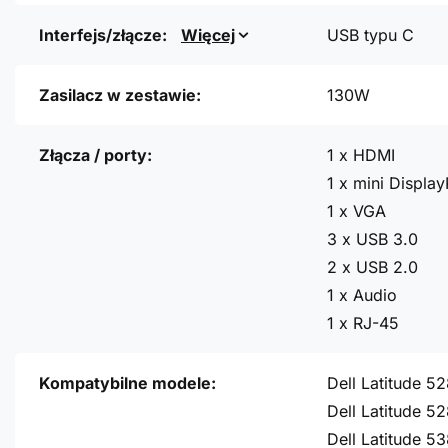
Interfejs/złącze:
Więcej
USB typu C
Zasilacz w zestawie:
130W
Złącza / porty:
1 x HDMI
1 x mini Display
1 x VGA
3 x USB 3.0
2 x USB 2.0
1 x Audio
1 x RJ-45
Kompatybilne modele:
Dell Latitude 5
Dell Latitude 5
Dell Latitude 5