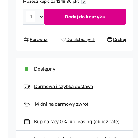
Możesz kupić za
1248.80
pkt.
Dodaj do koszyka
Porównaj
Do ulubionych
Drukuj
Dostępny
Darmowa i szybka dostawa
14
dni na darmowy zwrot
Kup na raty 0% lub leasing (
oblicz ratę
)