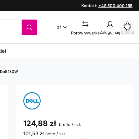
Kontakt:
+48 500 400 165
zł
Zaloguj się
0,00 zł
Porównywarka
let
 Dell 130W
124,88 zł
brutto
/
szt.
101,53 zł
netto
/
szt.