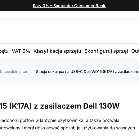
Raty 0% – Santander Consumer Bank.
zętu
VAT 0%
Klasyfikacja sprzętu
Skonfiguruj sprzęt
Out
Stacje dokujące
Stacja dokująca na USB-C Dell WD15 (K17A) z zasilaczem
15 (K17A) z zasilaczem Dell 130W
niedoboru portów w laptopie użytkownika, a także pozwala
zadowolony i mógł dostosować sposób jej użytkowania do własnych