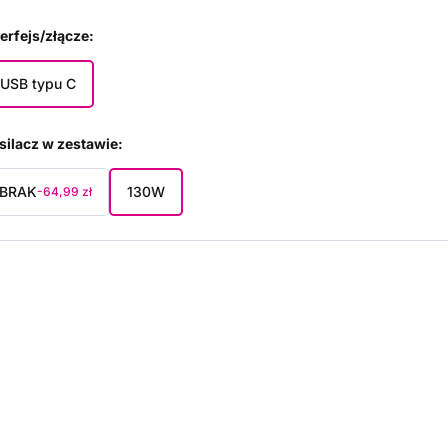
terfejs/złącze
USB typu C
silacz w zestawie
BRAK
130W
-64,99 zł