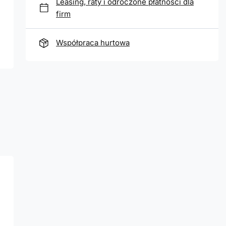
Leasing, raty i odroczone płatności dla
firm
Współpraca hurtowa