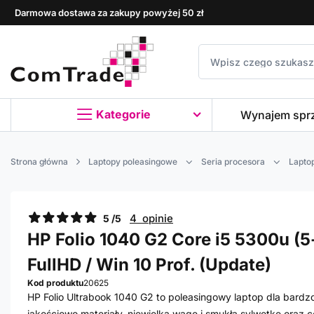
Darmowa dostawa za zakupy powyżej 50 zł
Kategorie
Wynajem spr
Strona główna
Laptopy poleasingowe
Seria procesora
Laptop
4 opinie
5 /5
HP Folio 1040 G2 Core i5 5300u (5-
FullHD / Win 10 Prof. (Update)
Kod produktu
20625
HP Folio Ultrabook 1040 G2 to poleasingowy laptop dla bardz
jakościowo materiały, niewielką wagę i smukłą sylwetkę oraz 