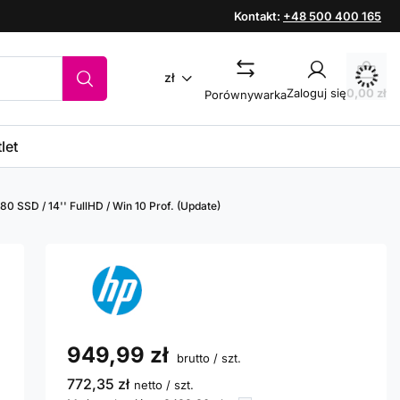
Kontakt:
+48 500 400 165
zł
Zaloguj się
0,00 zł
Porównywarka
let
80 SSD / 14'' FullHD / Win 10 Prof. (Update)
949,99 zł
brutto
/
szt.
772,35 zł
netto
/
szt.