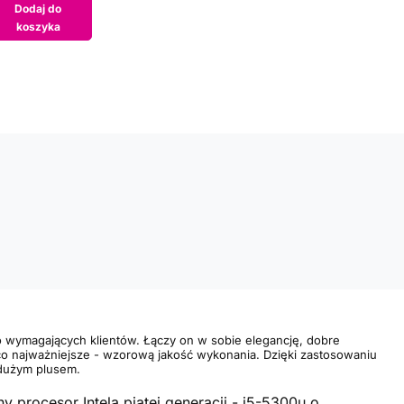
Dodaj do
koszyka
o wymagających klientów. Łączy on w sobie elegancję, dobre
 co najważniejsze - wzorową jakość wykonania. Dzięki zastosowaniu
 dużym plusem.
procesor Intela piątej generacji - i5-5300u o