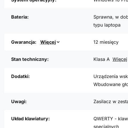
Bateria:
Sprawna, w dob
typu laptopa
Gwarancja:
Więcej
12 miesięcy
Stan techniczny:
Klasa A
Więcej
Dodatki:
Urządzenia wsk
Wbudowane głoś
Uwagi:
Zasilacz w zest
Układ klawiatury:
QWERTY - klawi
specjalnych