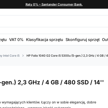
Raty 0% – Santander Consumer Bank.
zętu
VAT 0%
Klasyfikacja sprzętu
Skonfiguruj sprzęt
Out
y Intel Core i5
HP Folio 1040 G2 Core i5 5300u (5-gen.) 2,3 GHz / 4 GB / 4
gen.) 2,3 GHz / 4 GB / 480 SSD / 14''
o wymagających klientów. Łączy on w sobie elegancję, dobre
co najważniejsze - wzorową jakość wykonania.