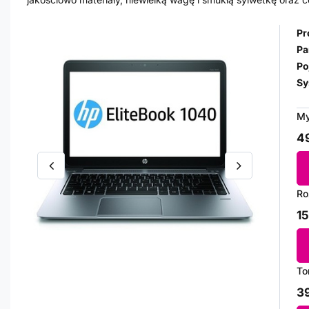
Pr
Pa
Po
Sy
My
49
Ro
15
To
39