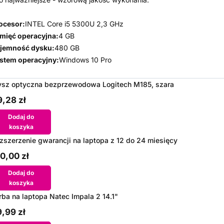
ocesor:
INTEL Core i5 5300U 2,3 GHz
mięć operacyjna:
4 GB
jemność dysku:
480 GB
stem operacyjny:
Windows 10 Pro
sz optyczna bezprzewodowa Logitech M185, szara
,28 zł
Dodaj do
koszyka
zszerzenie gwarancji na laptopa z 12 do 24 miesięcy
0,00 zł
Dodaj do
koszyka
rba na laptopa Natec Impala 2 14.1"
,99 zł