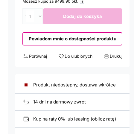
Możesz kupić za
9499.90
pkt.
Dodaj do koszyka
Powiadom mnie o dostępności produktu
Porównaj
Do ulubionych
Drukuj
Produkt niedostepny, dostawa wkrótce
14
dni na darmowy zwrot
Kup na raty 0% lub leasing (
oblicz ratę
)