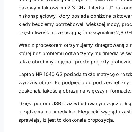
bazowym taktowaniu 2,3 GHz. Literka "U" na końcu
niskonapięciowy, który posiada obniżone taktowani
kiedy będziemy potrzebowali większej mocy, proc
częstotliwość może osiągnąć maksymalnie 2,9 GH
Wraz z procesorem otrzymujemy zintegrowaną z ni
której bez problemu odtworzymy multimedia w świ
także obrobimy zdjęcia i proste projekty graficzne
Laptop HP 1040 G2 posiada także matrycę o rozdzie
wyraźny obraz. Po podpięciu go pod zewnętrzny mo
doskonałą jakością obrazu na większym formacie.
Dzięki portom USB oraz wbudowanym złączu Disp
urządzenia multimedialne. Elegancki wygląd i zas
sprawiają, iż jest to doskonała propozycja.