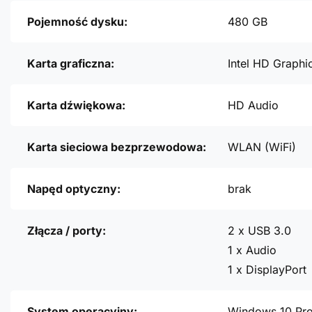
Pojemność dysku:
480 GB
Karta graficzna:
Intel HD Graphi
Karta dźwiękowa:
HD Audio
Karta sieciowa bezprzewodowa:
WLAN (WiFi)
Napęd optyczny:
brak
Złącza / porty:
2 x USB 3.0
1 x Audio
1 x DisplayPort
System operacyjny:
Windows 10 Pr