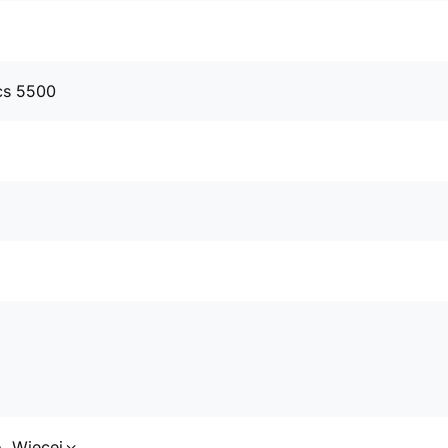
cs 5500
o
Więcej