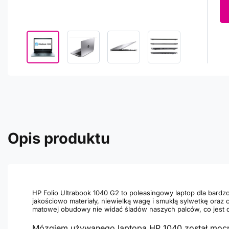
Opis produktu
HP Folio Ultrabook 1040 G2 to poleasingowy laptop dla bardz
jakościowo materiały, niewielką wagę i smukłą sylwetkę oraz
matowej obudowy nie widać śladów naszych palców, co jest
Mózgiem używanego laptopa HP 1040 został mocny 