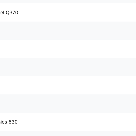
tel Q370
hics 630