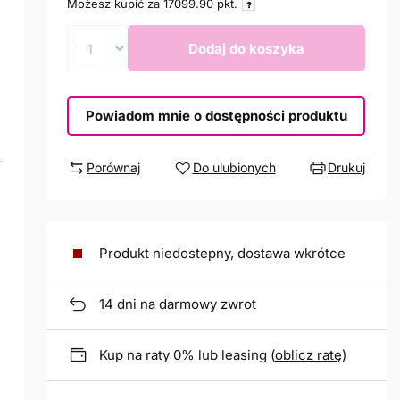
Możesz kupić za
17099.90
pkt.
Dodaj do koszyka
Powiadom mnie o dostępności produktu
Porównaj
Do ulubionych
Drukuj
Produkt niedostepny, dostawa wkrótce
14
dni na darmowy zwrot
Kup na raty 0% lub leasing (
oblicz ratę
)