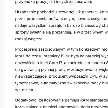
przypadku pracy jak i innych zastosowań.
Urządzenie pochodzi z czwartej już generacji ko
przez producenta odświeżonym, nowoczesnym desig
nadaje wszystkim sprzętom bardzo biznesowy chara
sprzęty świetnie się prezentują, a w przeciwnym w
rodzaj wnętrza.
Procesorem zastosowanym w tym konkretnym modelu
która do czasu premiery i9`ek była najbardziej w
oczywiście o Intel Core i7, a konkretnie o model
da gwarancję płynnej pracy w zdecydowanej większo
niewystarczające, producent wyposażył CPU w auto
tymczasowe, automatyczne zwiększenie mocy obli
wzrostem.
Dodatkowo, zastosowanie pamięci RAM standardu
korzystające z pamięci operacyjnej będą przebieg