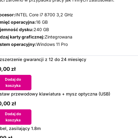
ocesor:
INTEL Core i7 8700 3,2 GHz
mięć operacyjna:
16 GB
jemność dysku:
240 GB
dzaj karty graficznej:
Zintegrowana
stem operacyjny:
Windows 11 Pro
zszerzenie gwarancji z 12 do 24 miesięcy
,00 zł
Dodaj do
koszyka
staw przewodowy klawiatura + mysz optyczna (USB)
,00 zł
Dodaj do
koszyka
bel, zasilający 1.8m