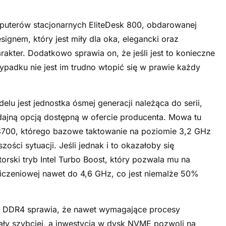
mputerów stacjonarnych EliteDesk 800, obdarowanej
nem, który jest miły dla oka, elegancki oraz
kter. Dodatkowo sprawia on, że jeśli jest to konieczne
ypadku nie jest im trudno wtopić się w prawie każdy
 jest jednostka ósmej generacji należąca do serii,
ydajną opcją dostępną w ofercie producenta. Mowa tu
u 8700, którego bazowe taktowanie na poziomie 3,2 GHz
ści sytuacji. Jeśli jednak i to okazałoby się
rski tryb Intel Turbo Boost, który pozwala mu na
czeniowej nawet do 4,6 GHz, co jest niemalże 50%
 DDR4 sprawia, że nawet wymagające procesy
ały szybciej, a inwestycja w dysk NVME pozwoli na