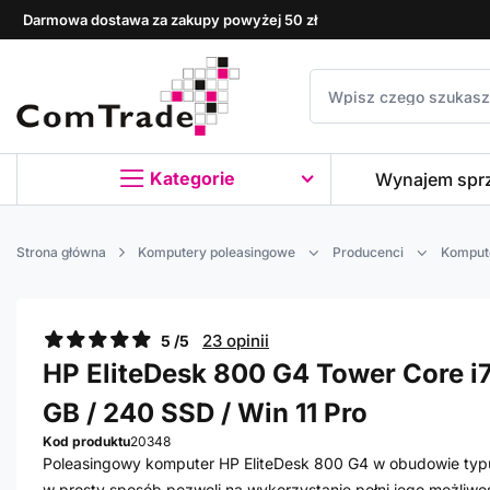
Darmowa dostawa za zakupy powyżej 50 zł
Kategorie
Wynajem spr
Strona główna
Komputery poleasingowe
Producenci
Komput
23 opinii
5 /5
HP EliteDesk 800 G4 Tower Core i7 
GB / 240 SSD / Win 11 Pro
Kod produktu
20348
Poleasingowy komputer HP EliteDesk 800 G4 w obudowie typu
w prosty sposób pozwoli na wykorzystanie pełni jego możliwo