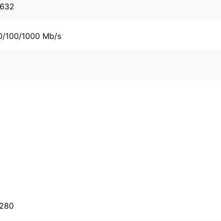
0632
0/100/1000 Mb/s
2280