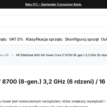
Raty 0% – Santander Consumer Bank.
zętu
VAT 0%
Klasyfikacja sprzętu
Skonfiguruj sprzęt
Out
ery HP
HP EliteDesk 800 G4 Tower Core i7 8700 (8-gen.) 3,2 GHz (6 rdzeni
8700 (8-gen.) 3,2 GHz (6 rdzeni) / 16
 tower jest nowoczesnym narzędziem, które zwiększy wydajność i
ści zarówno w przypadku pracy jak i innych zastosowań.