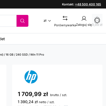
Kontakt:
+48 500 400 165
zł
Zaloguj się
0,00 zł
Porównywarka
let
) / 16 GB / 240 SSD / Win 11 Pro
1 709,99 zł
brutto
/
szt.
1 390,24 zł
netto
/
szt.