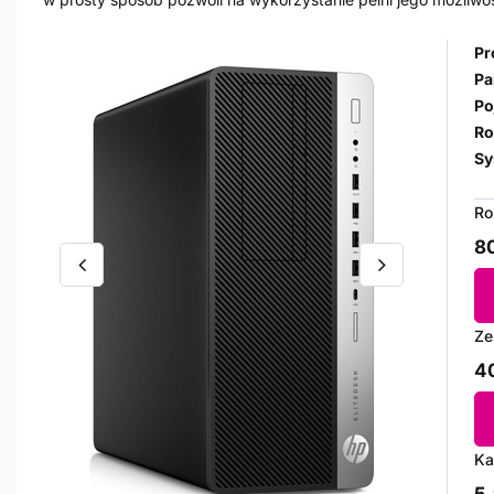
Pr
Pa
Po
Ro
Sy
Ro
80
Ze
40
Ka