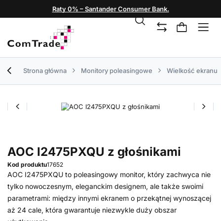
Raty 0% – Santander Consumer Bank.
Strona główna
Monitory poleasingowe
Wielkość ekranu
AOC I2475PXQU z głośnikami
Kod produktu
17652
AOC I2475PXQU to poleasingowy monitor, który zachwyca nie
tylko nowoczesnym, eleganckim designem, ale także swoimi
parametrami: między innymi ekranem o przekątnej wynoszącej
aż 24 cale, która gwarantuje niezwykle duży obszar