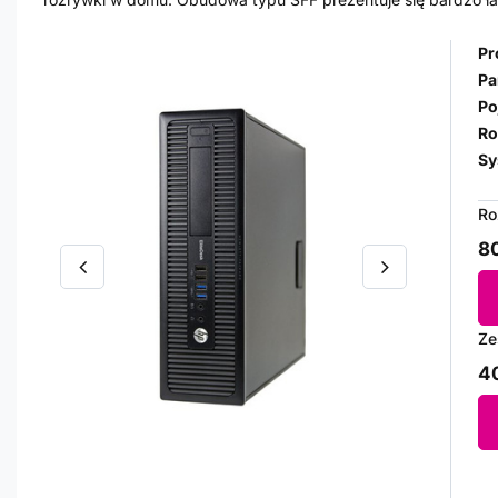
Pr
Pa
Po
Ro
Sy
Ro
80
Ze
40