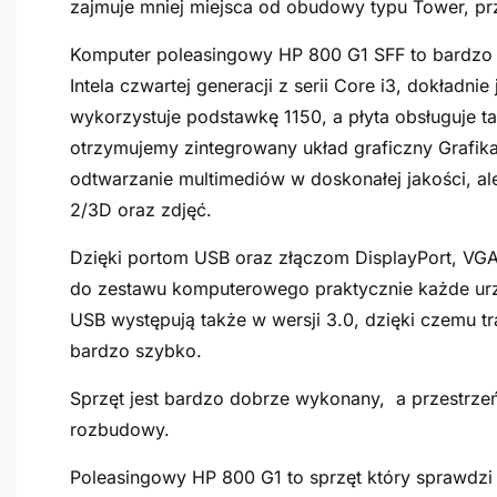
zajmuje mniej miejsca od obudowy typu Tower, p
Komputer poleasingowy HP 800 G1 SFF to bardzo 
Intela czwartej generacji z serii Core i3, dokładni
wykorzystuje podstawkę 1150, a płyta obsługuje t
otrzymujemy zintegrowany układ graficzny Grafika 
odtwarzanie multimediów w doskonałej jakości, al
2/3D oraz zdjęć.
Dzięki portom USB oraz złączom DisplayPort, VG
do zestawu komputerowego praktycznie każde urz
USB występują także w wersji 3.0, dzięki czemu tr
bardzo szybko.
Sprzęt jest bardzo dobrze wykonany, a przestrz
rozbudowy.
Poleasingowy HP 800 G1 to sprzęt który sprawdzi