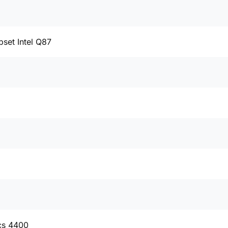
pset Intel Q87
cs 4400