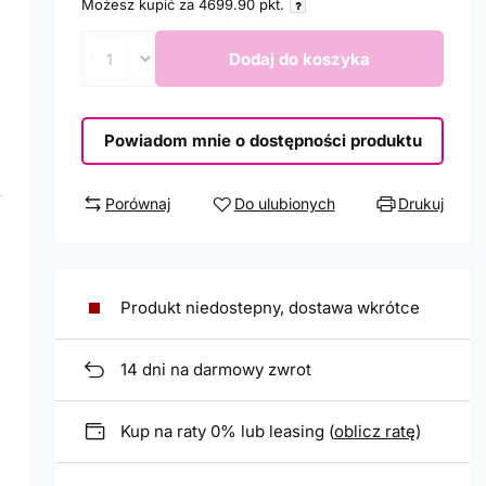
Możesz kupić za
4699.90
pkt.
Dodaj do koszyka
Powiadom mnie o dostępności produktu
Porównaj
Do ulubionych
Drukuj
Produkt niedostepny, dostawa wkrótce
14
dni na darmowy zwrot
Kup na raty 0% lub leasing (
oblicz ratę
)