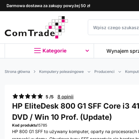
Darmowa dostawa za zakupy powyżej 50 zł
Kategorie
Wynajem spr
Strona główna
Komputery poleasingowe
Producenci
Komput
8 opinii
5 /5
HP EliteDesk 800 G1 SFF Core i3 41
DVD / Win 10 Prof. (Update)
Kod produktu
15785
HP 800 G1 SFF to używany komputer, oparty na procesorach In
rozrywki w domu. Obudowa typu SFF prezentuje się bardzo ład