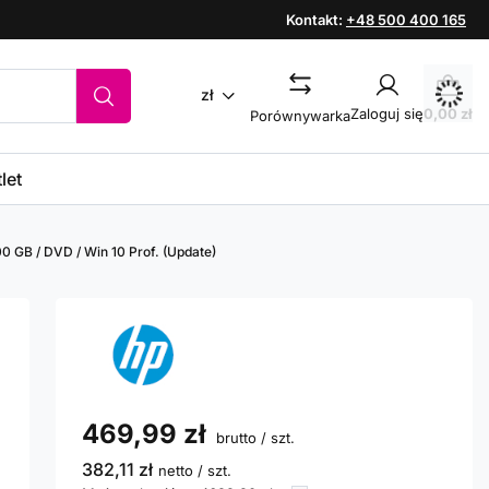
Kontakt:
+48 500 400 165
zł
Zaloguj się
0,00 zł
Porównywarka
let
0 GB / DVD / Win 10 Prof. (Update)
469,99 zł
brutto
/
szt.
382,11 zł
netto
/
szt.