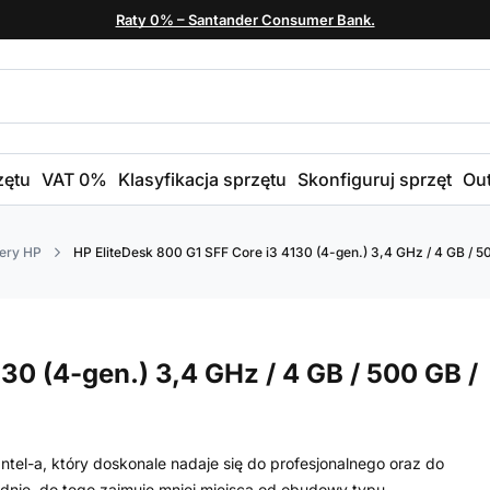
Raty 0% – Santander Consumer Bank.
zętu
VAT 0%
Klasyfikacja sprzętu
Skonfiguruj sprzęt
Out
ery HP
HP EliteDesk 800 G1 SFF Core i3 4130 (4-gen.) 3,4 GHz / 4 GB / 50
30 (4-gen.) 3,4 GHz / 4 GB / 500 GB /
tel-a, który doskonale nadaje się do profesjonalnego oraz do
nie, do tego zajmuje mniej miejsca od obudowy typu...