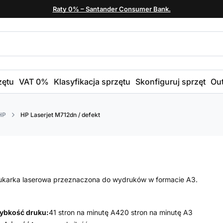
Raty 0% – Santander Consumer Bank.
zętu
VAT 0%
Klasyfikacja sprzętu
Skonfiguruj sprzęt
Out
HP
HP Laserjet M712dn / defekt
ukarka laserowa przeznaczona do wydruków w formacie A3.
ybkość druku:
41 stron na minutę A4
20 stron na minutę A3