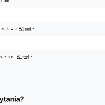
92 mm
 zestawie
Więcej
p. z o.o.
Więcej
ytania?