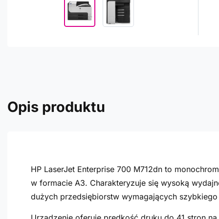
Opis produktu
HP LaserJet Enterprise 700 M712dn to monochro
w formacie A3. Charakteryzuje się wysoką wydajnoś
dużych przedsiębiorstw wymagających szybkiego 
Urządzenie oferuje prędkość druku do 41 stron na