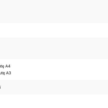
utę A4
utę A3
i