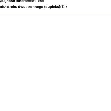
dajność tonera:
mała ilość
duł druku dwustronnego (dupleks):
Tak