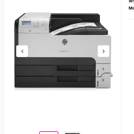
Wy
Mo