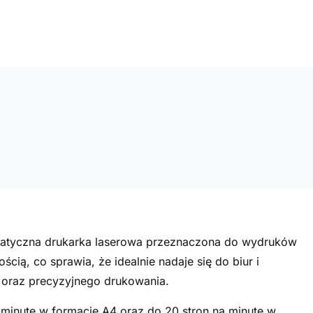
matyczna drukarka laserowa przeznaczona do wydruków
cią, co sprawia, że idealnie nadaje się do biur i
oraz precyzyjnego drukowania.
 minutę w formacie A4 oraz do 20 stron na minutę w