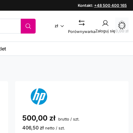
Kontakt:
+48 500 400 165
zł
Zaloguj się
0,00 zł
Porównywarka
let
500,00 zł
brutto
/
szt.
406,50 zł
netto
/
szt.