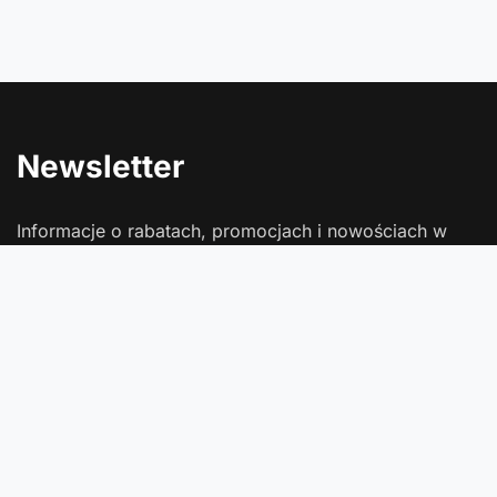
Newsletter
Informacje o rabatach, promocjach i nowościach w
Comtrade
Podaj swój adres e-mail
Wyrażam zgodę na przetwarzanie moich danych osobowych
(adres e-mail) na potrzeby wysyłki newslettera z informacją
handlową (marketing). Więcej w
polityce prywatności
.
Zapisz się