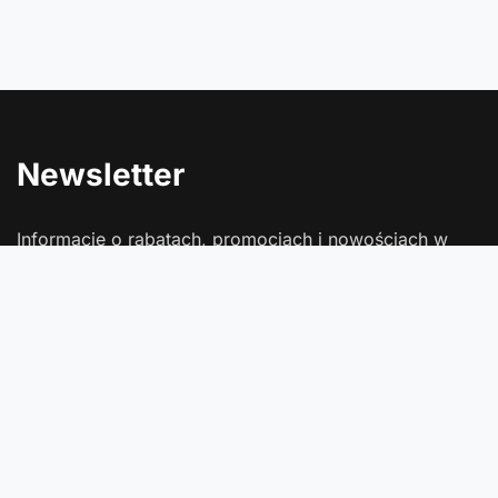
Newsletter
Informacje o rabatach, promocjach i nowościach w
Comtrade
Podaj swój adres e-mail
Wyrażam zgodę na przetwarzanie moich danych osobowych
(adres e-mail) na potrzeby wysyłki newslettera z informacją
handlową (marketing). Więcej w
polityce prywatności
.
Zapisz się