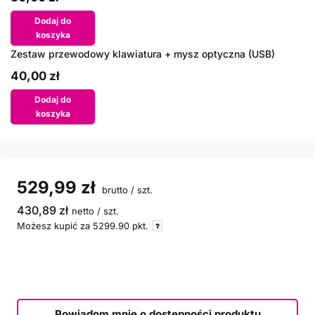
Dodaj do
koszyka
Zestaw przewodowy klawiatura + mysz optyczna (USB)
40,00 zł
Dodaj do
koszyka
529,99 zł
brutto
/
szt.
430,89 zł
netto
/
szt.
Możesz kupić za
5299.90
pkt.
Powiadom mnie o dostępności produktu