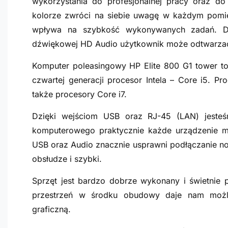
wykorzystania do profesjonalnej pracy oraz 
kolorze zwróci na siebie uwagę w każdym pomi
wpływa na szybkość wykonywanych zadań. Dzi
dźwiękowej HD Audio użytkownik może odtwarzać f
Komputer poleasingowy HP Elite
800 G1
tower to
czwartej generacji procesor Intela – Core i5. P
także procesory Core i7.
Dzięki wejściom USB oraz RJ-45 (LAN) jeste
komputerowego praktycznie każde urządzenie mu
USB oraz Audio znacznie usprawni podłączanie n
obsłudze i szybki.
Sprzęt jest bardzo dobrze wykonany i świetnie 
przestrzeń w środku obudowy daje nam możl
graficzną.