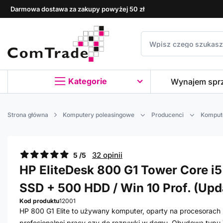
Darmowa dostawa za zakupy powyżej 50 zł
Kategorie
Wynajem spr
Strona główna
Komputery poleasingowe
Producenci
Komput
32 opinii
5 /5
HP EliteDesk 800 G1 Tower Core i5
SSD + 500 HDD / Win 10 Prof. (Up
Kod produktu
12001
HP 800 G1 Elite to używany komputer, oparty na procesorach I
profesjonalnej pracy czy do rozrywki w domu. Obudowa typu