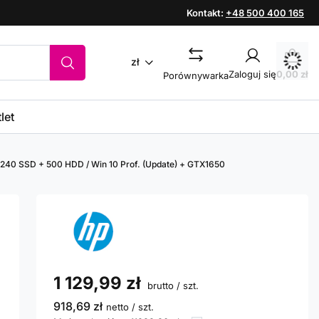
Kontakt:
+48 500 400 165
zł
Zaloguj się
0,00 zł
Porównywarka
let
/ 240 SSD + 500 HDD / Win 10 Prof. (Update) + GTX1650
1 129,99 zł
brutto
/
szt.
918,69 zł
netto
/
szt.