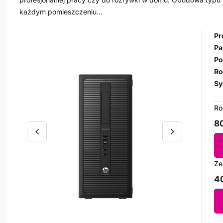
każdym pomieszczeniu...
Pr
Pa
Po
Ro
Sy
Ro
80
Ze
40