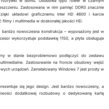
do rozrywki w domu. Obudowa typu Tower w czarnym
eszczeniu. Zastosowana w nim pamięć DDR3 znacznie
ęki układowi graficznemu Intel HD 4600 i karcie
ilmy i multimedia w doskonałej jakości HD.
 bardzo nowoczesna konstrukcja – wyposażony jest w
rocesor wykorzystuje podstawkę 1150, a płyta obsługuje
śmy w stanie bezproblemowo podłączyć do zestawu
ltimedialne. Zastosowanie na froncie obudowy wejść
owych urządzeń. Zainstalowany Windows 7 jest prosty w
prezentuje się jego design. Jest bardzo nowoczesny, a
iwości dodatkowej rozbudowy o dedykowaną kartę