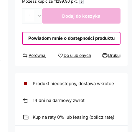
Możesz kupić za
11299.90
pkt.
Dodaj do koszyka
Powiadom mnie o dostępności produktu
Porównaj
Do ulubionych
Drukuj
Produkt niedostepny, dostawa wkrótce
14
dni na darmowy zwrot
Kup na raty 0% lub leasing (
oblicz ratę
)