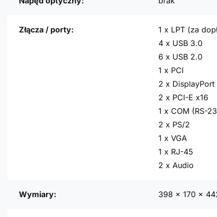
Napęd optyczny:
brak
Złącza / porty:
1 x LPT (za dopł
4 x USB 3.0
6 x USB 2.0
1 x PCI
2 x DisplayPort
2 x PCI-E x16
1 x COM (RS-23
2 x PS/2
1 x VGA
1 x RJ-45
2 x Audio
Wymiary:
398 x 170 x 4