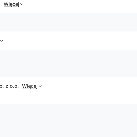
o
Więcej
p. z o.o.
Więcej