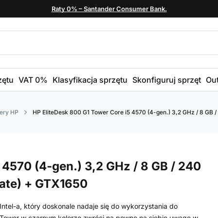
Raty 0% – Santander Consumer Bank.
zętu
VAT 0%
Klasyfikacja sprzętu
Skonfiguruj sprzęt
Out
ery HP
HP EliteDesk 800 G1 Tower Core i5 4570 (4-gen.) 3,2 GHz / 8 GB 
 4570 (4-gen.) 3,2 GHz / 8 GB / 240
date) + GTX1650
ntel-a, który doskonale nadaje się do wykorzystania do
 Tower w czarnym kolorze zwróci na pewno na siebie uwagę w