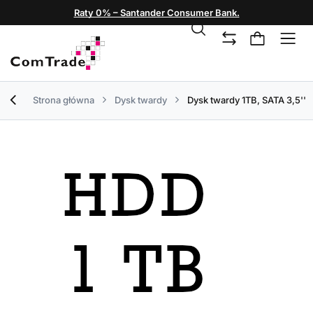
Raty 0% – Santander Consumer Bank.
Strona główna
Dysk twardy
Dysk twardy 1TB, SATA 3,5''