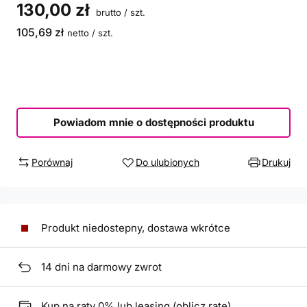
130,00 zł
brutto
/
szt.
105,69 zł
netto
/
szt.
Powiadom mnie o dostępności produktu
Porównaj
Do ulubionych
Drukuj
Produkt niedostepny, dostawa wkrótce
14
dni na darmowy zwrot
Kup na raty 0% lub leasing (
oblicz ratę
)