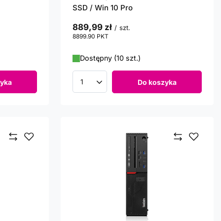
SSD / Win 10 Pro
889,99 zł
/
szt.
8899.90
PKT
punktów
Dostępny (10 szt.)
yka
Do koszyka
Ilość produktów