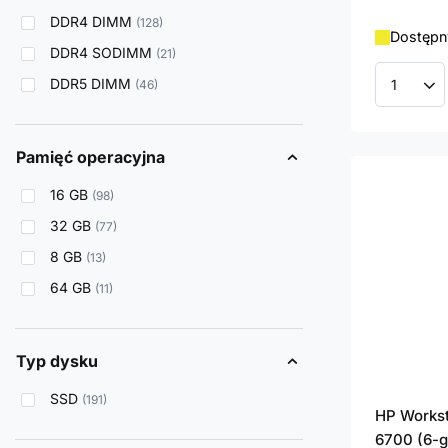
DDR4 DIMM
128
Dostępn
DDR4 SODIMM
21
DDR5 DIMM
46
Ilość p
Pamięć operacyjna
16 GB
98
32 GB
77
8 GB
13
64 GB
11
Typ dysku
SSD
191
HP Workst
6700 (6-g