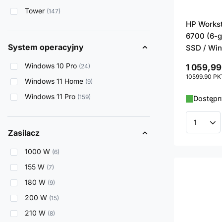
Tower
147
HP Workst
6700 (6-g
System operacyjny
SSD / Win
Windows 10 Pro
24
1 059,99
10599.90
PK
Windows 11 Home
9
Windows 11 Pro
159
Dostępny
Ilość p
Zasilacz
1000 W
6
155 W
7
180 W
9
200 W
15
210 W
8