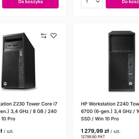
Do koszyka
Do kosz
roduktów
Ilość produktów
ation Z230 Tower Core i7
HP Workstation Z240 Tow
en.) 3,4 GHz / 8 GB / 240
6700 (6-gen.) 3,4 GHz / 1
 10 Pro
SSD / Win 10 Pro
ł
1 279,99 zł
/
szt.
/
szt.
punktów
12799.90
PKT
punktów