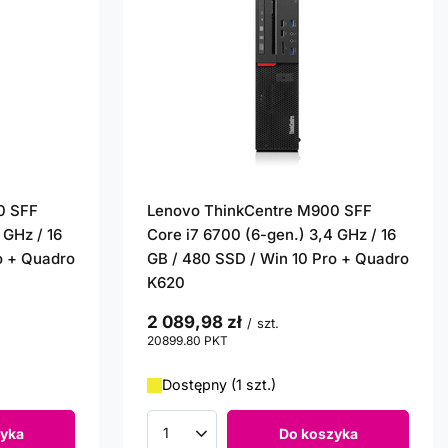
0 SFF
Lenovo ThinkCentre M900 SFF
 GHz / 16
Core i7 6700 (6-gen.) 3,4 GHz / 16
o + Quadro
GB / 480 SSD / Win 10 Pro + Quadro
K620
2 089,98 zł
/
szt.
20899.80
PKT
punktów
Dostępny (1 szt.)
yka
Do koszyka
Ilość produktów