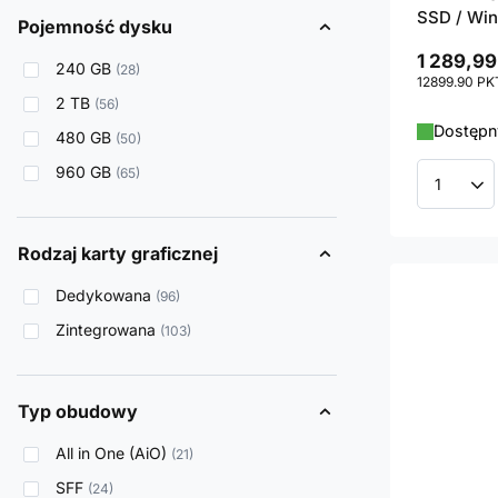
SSD / Win
Pojemność dysku
1 289,99
240 GB
28
12899.90
PK
2 TB
56
Dostępny
480 GB
50
960 GB
65
Ilość p
Rodzaj karty graficznej
Dedykowana
96
Zintegrowana
103
Typ obudowy
All in One (AiO)
21
SFF
24