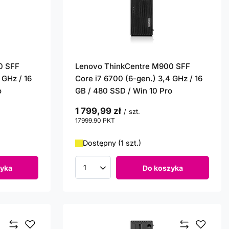
0 SFF
Lenovo ThinkCentre M900 SFF
 GHz / 16
Core i7 6700 (6-gen.) 3,4 GHz / 16
o
GB / 480 SSD / Win 10 Pro
1 799,99 zł
/
szt.
17999.90
PKT
punktów
Dostępny (1 szt.)
yka
Do koszyka
Ilość produktów