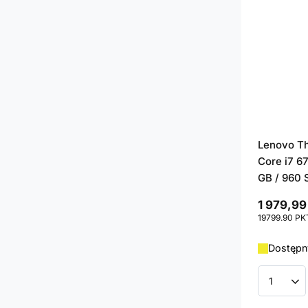
Lenovo T
Core i7 6
GB / 960 
1 979,99
19799.90
PK
Dostępny
Ilość p