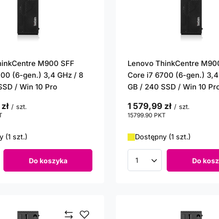
hinkCentre M900 SFF
Lenovo ThinkCentre M90
700 (6-gen.) 3,4 GHz / 8
Core i7 6700 (6-gen.) 3,4
SSD / Win 10 Pro
GB / 240 SSD / Win 10 Pr
 zł
1 579,99 zł
/
szt.
/
szt.
T
punktów
15799.90
PKT
punktów
 (1 szt.)
Dostępny (1 szt.)
Do koszyka
Do kosz
roduktów
Ilość produktów