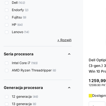
Dell
102
Endorfy
2
Fujitsu
9
HP
64
Lenovo
14
+ Rozwiń
Seria procesora
Dell Opti
Intel Core i7
193
(3-gen.) 
AMD Ryzen Threadripper
6
Win 10 Pr
1 259,99
12599.90
PK
Generacja procesora
Dostępn
12 generacja
46
13 generacja
6