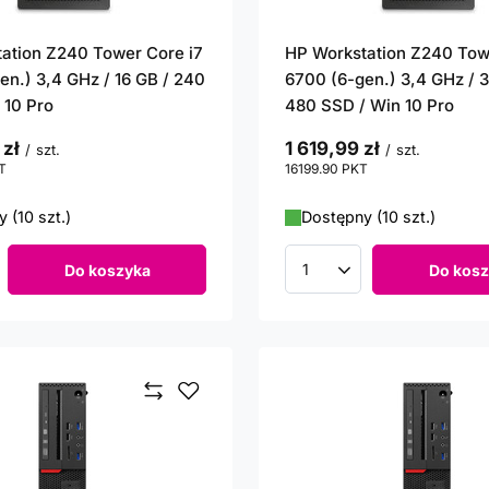
ation Z240 Tower Core i7
HP Workstation Z240 Tow
en.) 3,4 GHz / 16 GB / 240
6700 (6-gen.) 3,4 GHz / 3
 10 Pro
480 SSD / Win 10 Pro
 zł
1 619,99 zł
/
szt.
/
szt.
T
punktów
16199.90
PKT
punktów
 (10 szt.)
Dostępny (10 szt.)
Do koszyka
Do kosz
roduktów
Ilość produktów