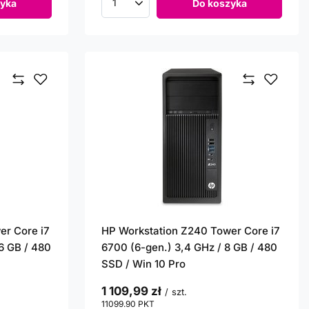
yka
Do koszyka
Ilość produktów
er Core i7
HP Workstation Z240 Tower Core i7
6 GB / 480
6700 (6-gen.) 3,4 GHz / 8 GB / 480
SSD / Win 10 Pro
1 109,99 zł
/
szt.
11099.90
PKT
punktów