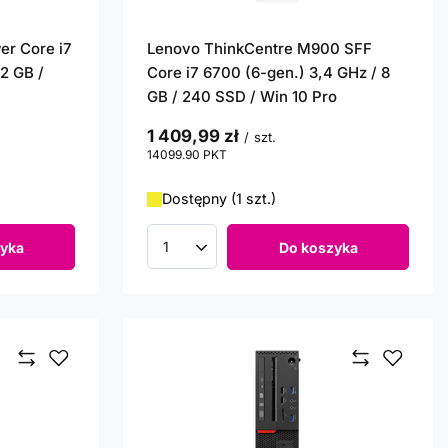
er Core i7
Lenovo ThinkCentre M900 SFF
2 GB /
Core i7 6700 (6-gen.) 3,4 GHz / 8
GB / 240 SSD / Win 10 Pro
1 409,99 zł
/
szt.
14099.90
PKT
punktów
Dostępny (1 szt.)
yka
Do koszyka
Ilość produktów