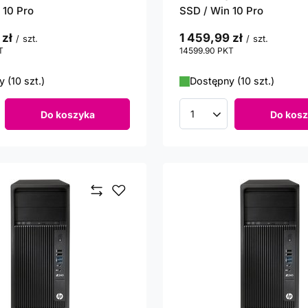
 10 Pro
SSD / Win 10 Pro
 zł
1 459,99 zł
/
szt.
/
szt.
T
punktów
14599.90
PKT
punktów
 (10 szt.)
Dostępny (10 szt.)
Do koszyka
Do kosz
roduktów
Ilość produktów