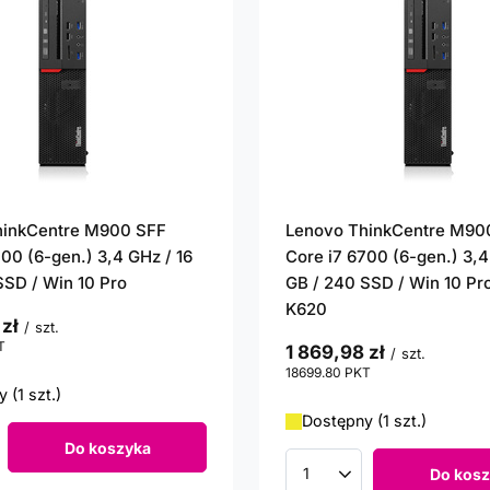
hinkCentre M900 SFF
Lenovo ThinkCentre M90
700 (6-gen.) 3,4 GHz / 16
Core i7 6700 (6-gen.) 3,4
SSD / Win 10 Pro
GB / 240 SSD / Win 10 Pr
K620
 zł
/
szt.
T
punktów
1 869,98 zł
/
szt.
18699.80
PKT
punktów
 (1 szt.)
Dostępny (1 szt.)
Do koszyka
roduktów
Do kosz
Ilość produktów