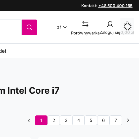
Kontakt:
+48 500 400 165
zł
Zaloguj się
0,00 zł
Porównywarka
let
Intel Core i7
1
2
3
4
5
6
7