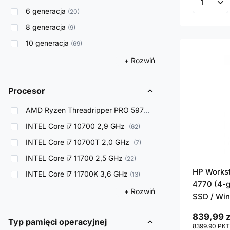
Ilość p
6 generacja
20
8 generacja
9
10 generacja
69
+ Rozwiń
Procesor
AMD Ryzen Threadripper PRO 5975WX
6
INTEL Core i7 10700 2,9 GHz
62
INTEL Core i7 10700T 2,0 GHz
7
INTEL Core i7 11700 2,5 GHz
22
HP Workst
INTEL Core i7 11700K 3,6 GHz
13
4770 (4-g
+ Rozwiń
SSD / Win
839,99 z
Typ pamięci operacyjnej
8399.90
PKT