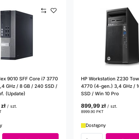
plex 9010 SFF Core i7 3770
HP Workstation Z230 Tow
3,4 GHz / 8 GB / 240 SSD /
4770 (4-gen.) 3,4 GHz / 
of. (Update)
SSD / Win 10 Pro
 zł
899,99 zł
/
szt.
/
szt.
T
punktów
8999.90
PKT
punktów
y
Dostępny