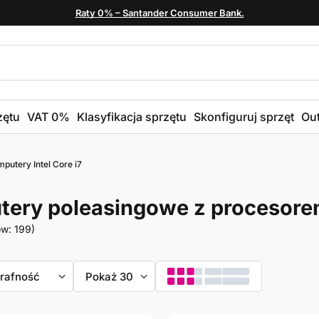
Raty 0% – Santander Consumer Bank.
zętu
VAT 0%
Klasyfikacja sprzętu
Skonfiguruj sprzęt
Out
putery Intel Core i7
ery poleasingowe z procesorem 
ów:
199
)
towanie
trafność
Zmień ilość wyświetlanych produktów
Pokaż 30