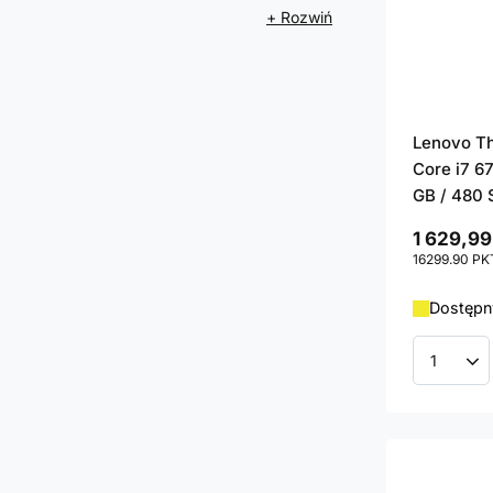
+ Rozwiń
Lenovo T
Core i7 6
GB / 480 
1 629,99
16299.90
PK
Dostępny
Ilość p